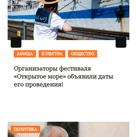
АФИША
В Калининграде пройдет
фестиваль искусств «Зимние
каникулы на Балтике»
ПОЛИТИКА