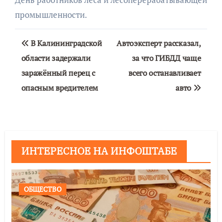
промышленности.
Навигация
В Калининградской
Автоэксперт рассказал,
по
области задержали
за что ГИБДД чаще
заражённый перец с
всего останавливает
записям
опасным вредителем
авто
ИНТЕРЕСНОЕ НА ИНФОШТАБЕ
ОБЩЕСТВО