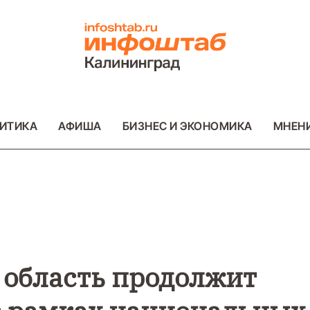
ИТИКА
АФИША
БИЗНЕС И ЭКОНОМИКА
МНЕН
ВО
ВАЖНОЕ
ОБЩЕСТВО
ВАЖНОЕ
ОБ
ФОТО
ФОТО
 область продолжит