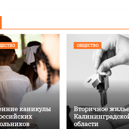
ЩЕСТВО
ОБЩЕСТВО
енние каникулы
Вторичное жилье
российских
Калининградско
ольников
области