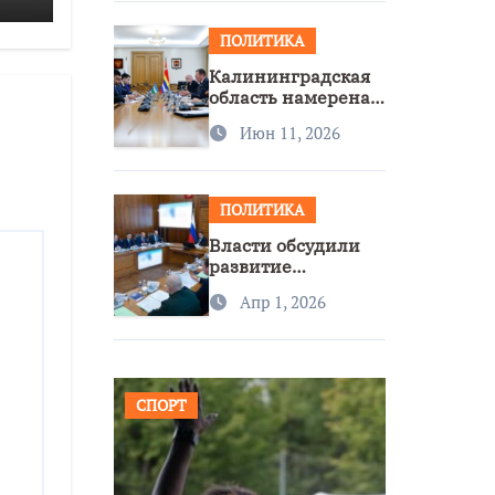
ПОЛИТИКА
Калининградская
область намерена
расширить
Июн 11, 2026
сотрудничество с
Узбекистаном
ПОЛИТИКА
Власти обсудили
развитие
транспорта и
Апр 1, 2026
доступность
региона
СПОРТ