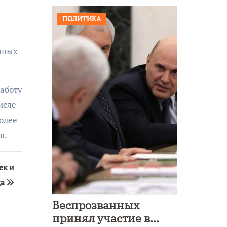
ПОЛИТИКА
нных
работу
исле
олее
в.
ек и
да
Беспрозванных
принял участие в