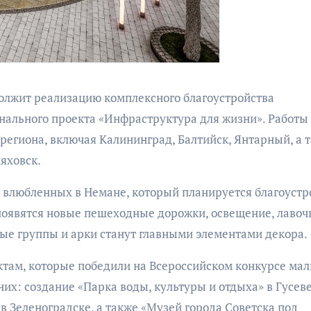
бурана
должит реализацию комплексного благоустройства
нального проекта «Инфраструктура для жизни». Работы
региона, включая Калининград, Балтийск, Янтарный, а 
АФИША
КУЛЬТУР
АФИША
КУЛЬТУРА
яховск.
ОБЩЕСТВО
ОБЩЕСТВО
 влюбленных в Немане, который планируется благоустр
Организаторы
Николай Патрушев
 появятся новые пешеходные дорожки, освещение, лавоч
фестиваля
поддержал
«Открытое мор
ные группы и арки станут главными элементами декора.
проведение в
объявили даты
Калининграде
ктам, которые победили на Всероссийском конкурсе ма
проведения!
морского фестиваля
них: создание «Парка воды, культуры и отдыха» в Гусеве
«Открытое море»
 Зеленоградске, а также «Музей города Советска под