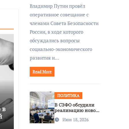
совещании Совбеза
Владимир Путин провёл
под руководством
оперативное совещание с
Путина
членами Совета Безопасности
России, в ходе которого
обсуждались вопросы
социально-экономического
развития и…
Read More
ПОЛИТИКА
В СЗФО обсудили
 в
реализацию новой
й
стратегии
Июн 18, 2026
нацполитики