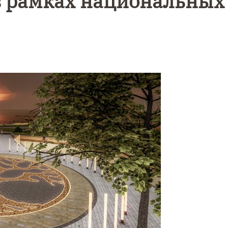
в рамках национальных
Уникальное
Фотокад
нь
северное
как
сияние
Калини
запечатлели
завалил
над Балтикой
после
снежног