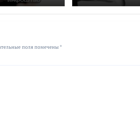
одлятся дольше
подорожало на
мних
4,6% за год
ательные поля помечены
*