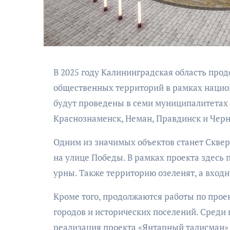
В 2025 году Калининградская область про
общественных территорий в рамках нацио
будут проведены в семи муниципалитетах 
АФИША
Краснознаменск, Неман, Правдинск и Черн
Музыкально-
Одним из значимых объектов станет Сквер
поэтический
моноспектакль
на улице Победы. В рамках проекта здесь
«Исповедь в четыре
урны. Также территорию озеленят, а вход
четверти пути»
Кроме того, продолжаются работы по прое
городов и исторических поселений. Среди 
реализация проекта «Янтарный талисман» в