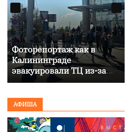
в
В Калининграде
отметили 80-летие
-за
компании «Россети
Янтарь»
АФИША