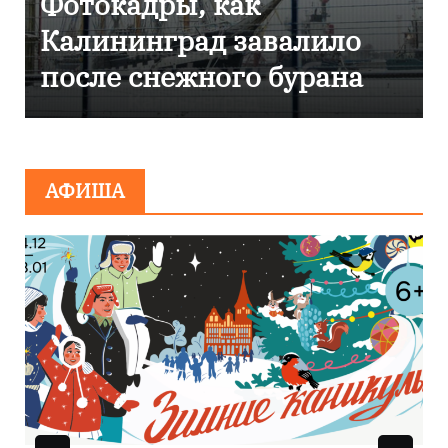
Фоторепортаж как в
Калининграде
эвакуировали ТЦ из-за
сообщения о
минировании
АФИША