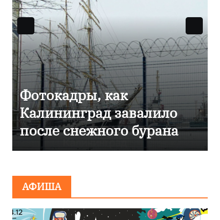
Фоторепортаж как в
Калининграде
эвакуировали ТЦ из-за
сообщения о
минировании
АФИША