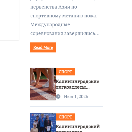
первенства Азии по
спортивному метанию ножа.
Международные
соревнования завершились…
Read More
СПОРТ
Калининградские
легкоатлеты
завоевали две
Июл 1, 2026
бронзы на
первенстве России
СПОРТ
Калининградский
легкоатлет