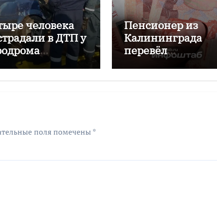
тыре человека
Пенсионер из
страдали в ДТП у
Калининграда
родрома
перевёл
аловский
мошенникам бол
двух миллионов
рублей
ательные поля помечены
*