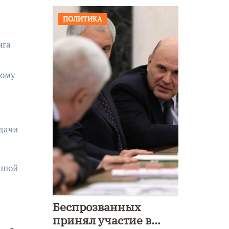
ПОЛИТИКА
нга
ному
дачи
уппой
Беспрозванных
принял участие в