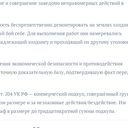
вие и совершение заведомо неправомерных действий в
сть беспрепятственно демонтировать на землях холди
й бой себе. Для выполнения работ они намеревались
инадлежащий холдингу и проходящий по другому уголов
ения экономической безопасности и противодействия
аточную доказательную базу, подтвердившую факт пере
3 ст. 204 УК РФ — коммерческий подкуп, совершённый гр
ном размере и за незаконные действия/бездействие. Им
раф в размере до тридцатикратной суммы подкупа.