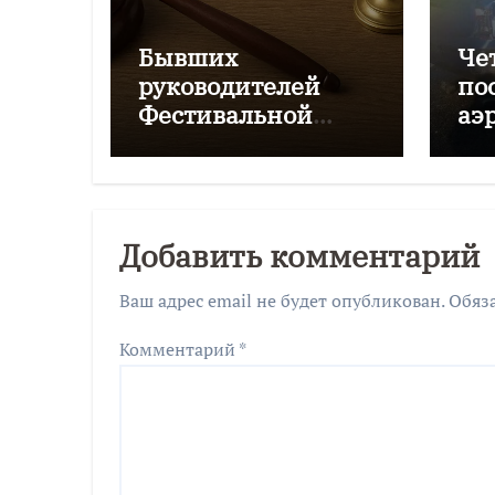
Бывших
Че
руководителей
по
Фестивальной
аэ
дирекции будут
Чк
судить за
мошенничество
Добавить комментарий
Ваш адрес email не будет опубликован.
Обяз
Комментарий
*