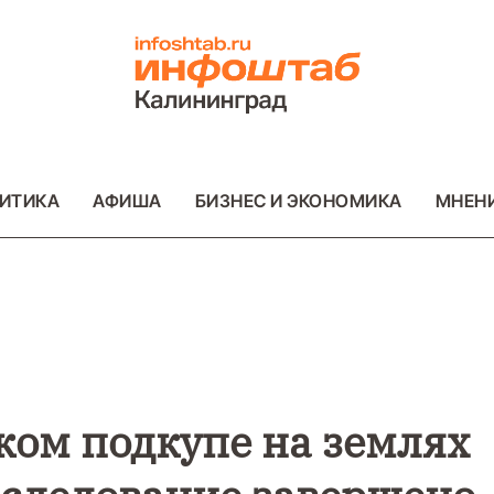
ИТИКА
АФИША
БИЗНЕС И ЭКОНОМИКА
МНЕН
ВО
ВАЖНОЕ
ОБЩЕСТВО
ВАЖНОЕ
ОБ
ФОТО
ФОТО
ком подкупе на землях