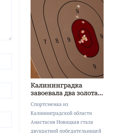
Калининградка
завоевала два золота
первенства Азии по
Спортсменка из
метанию ножа
Калининградской области
Анастасия Новицкая стала
двукратной победительницей