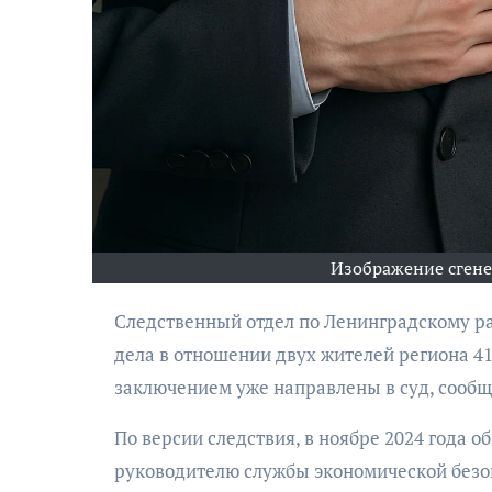
АФИША
Изображение сген
Музыкально-
поэтический
Следственный отдел по Ленинградскому району Калининграда завершил расследование уголовного
моноспектакль
дела в отношении двух жителей региона 4
«Исповедь в четыре
заключением уже направлены в суд, сообщ
четверти пути»
По версии следствия, в ноябре 2024 года 
руководителю службы экономической безоп