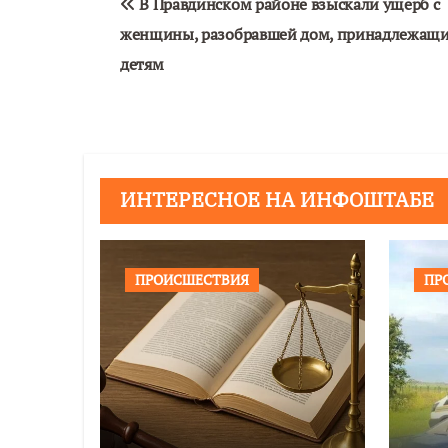
В Правдинском районе взыскали ущерб с
по
женщины, разобравшей дом, принадлежащ
записям
детям
ИНТЕРЕСНОЕ НА ИНФОШТАБЕ
ПРОИСШЕСТВИЯ
ПР