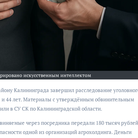
бурана
АФИША
КУЛЬТУР
АФИША
КУЛЬТУРА
ОБЩЕСТВО
ОБЩЕСТВО
ерировано искусственным интеллектом
Организаторы
Николай Патрушев
фестиваля
поддержал
1 и 44 лет. Материалы с утверждённым обвинительным
«Открытое мор
проведение в
или в СУ СК по Калининградской области.
объявили даты
Калининграде
проведения!
морского фестиваля
обвиняемые через посредника передали 180 тысяч рубле
«Открытое море»
асности одной из организаций агрохолдинга. Деньги