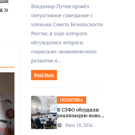
вший
совещании Совбеза
Владимир Путин провёл
под руководством
ой
оперативное совещание с
Путина
членами Совета Безопасности
России, в ходе которого
обсуждались вопросы
социально-экономического
развития и…
Read More
ПОЛИТИКА
В СЗФО обсудили
реализацию новой
стратегии
Июн 18, 2026
нацполитики