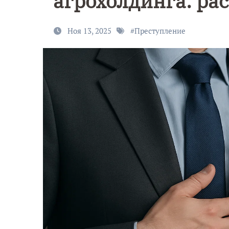
агрохолдинга: ра
Ноя 13, 2025
#
Преступление
9 Мая — Де
Победы!