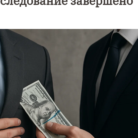
сследование завершено
Уникальное
Фотокад
нь
северное
как
сияние
Калини
запечатлели
завалил
над Балтикой
после
снежног