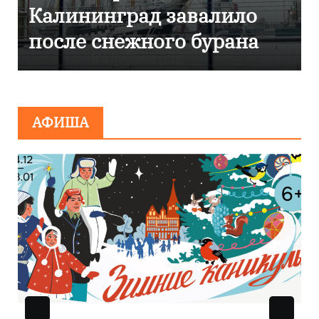
Калининграде
эвакуировали ТЦ из-за
сообщения о
минировании
АФИША