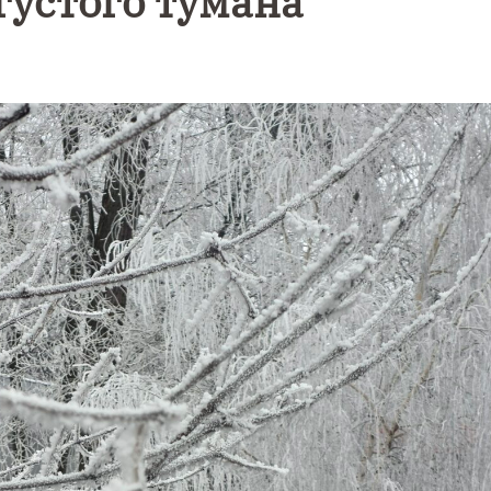
густого тумана
Уникальное
Фотокад
нь
северное
как
сияние
Калини
запечатлели
завалил
над Балтикой
после
снежног