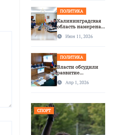
ПОЛИТИКА
Калининградская
область намерена
расширить
Июн 11, 2026
сотрудничество с
Узбекистаном
ПОЛИТИКА
Власти обсудили
развитие
транспорта и
Апр 1, 2026
доступность
региона
СПОРТ