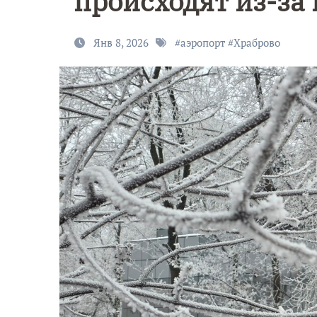
происходят из-за 
Янв 8, 2026
#
аэропорт
#
Храброво
9 Мая — Де
Победы!