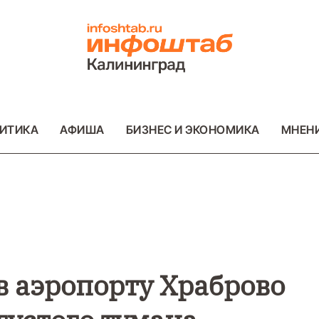
ИТИКА
АФИША
БИЗНЕС И ЭКОНОМИКА
МНЕН
ВО
ВАЖНОЕ
ОБЩЕСТВО
ВАЖНОЕ
ОБ
ФОТО
ФОТО
в аэропорту Храброво