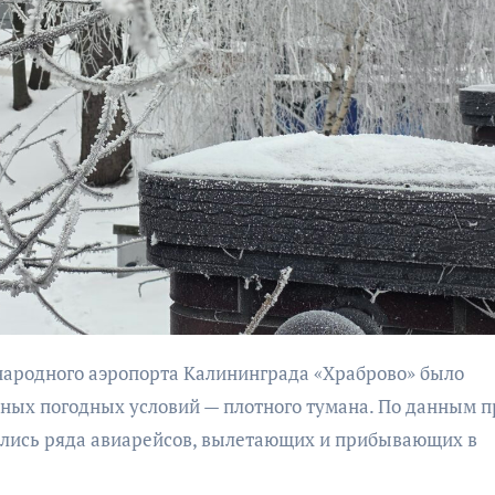
бурана
АФИША
КУЛЬТУР
АФИША
КУЛЬТУРА
ОБЩЕСТВО
ОБЩЕСТВО
Организаторы
Николай Патрушев
фестиваля
поддержал
«Открытое мор
проведение в
объявили даты
Калининграде
ных погодных условий — плотного тумана. По данным п
проведения!
морского фестиваля
улись ряда авиарейсов, вылетающих и прибывающих в
«Открытое море»