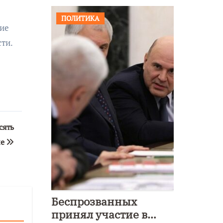
ПОЛИТИКА
ние
ти.
сять
не
Беспрозванных
принял участие в