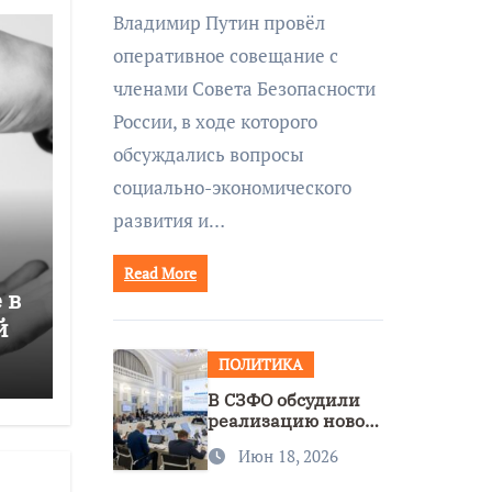
совещании Совбеза
Владимир Путин провёл
под руководством
оперативное совещание с
Путина
членами Совета Безопасности
России, в ходе которого
обсуждались вопросы
социально-экономического
развития и…
Read More
 в
й
ПОЛИТИКА
В СЗФО обсудили
реализацию новой
стратегии
Июн 18, 2026
нацполитики