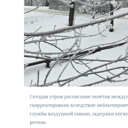
АФИША
Музыкально-
поэтический
моноспектакль
«Исповедь в четыре
Сегодня утром расписание полётов международного аэропорта Калининграда «Храброво» было
четверти пути»
скорректировано вследствие неблагоприят
службы воздушной гавани, задержки косн
регион.