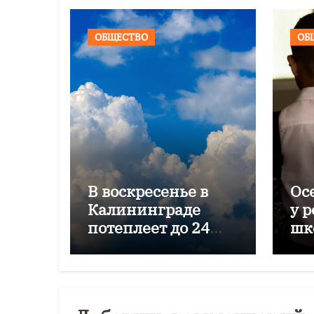
ОБЩЕСТВО
ОБ
В воскресенье в
Ос
Калининграде
у 
потеплеет до 24
шк
градусов
пр
зи