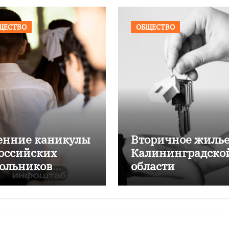
ЩЕСТВО
ОБЩЕСТВО
енние каникулы
Вторичное жилье
российских
Калининградско
ольников
области
одлятся дольше
подорожало на
мних
4,6% за год