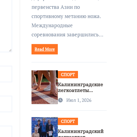
первенства Азии по
спортивному метанию ножа.
Международные
соревнования завершились…
Read More
СПОРТ
Калининградские
легкоатлеты
завоевали две
Июл 1, 2026
бронзы на
первенстве России
СПОРТ
Калининградский
легкоатлет