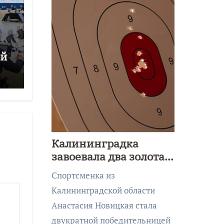
ой
Калининградка
завоевала два золота
первенства Азии по
Спортсменка из
метанию ножа
Калининградской области
Анастасия Новицкая стала
двукратной победительницей