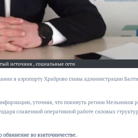
бурана
тый источник , социальные сети
АФИША
КУЛЬТУР
АФИША
КУЛЬТУРА
ОБЩЕСТВО
ОБЩЕСТВО
Организаторы
Николай Патрушев
фестиваля
поддержал
нформацию, уточняя, что покинуть регион Мельников 
«Открытое мор
проведение в
объявили даты
годаря слаженной оперативной работе силовых структур
Калининграде
проведения!
морского фестиваля
«Открытое море»
о обвинение во взяточничестве.