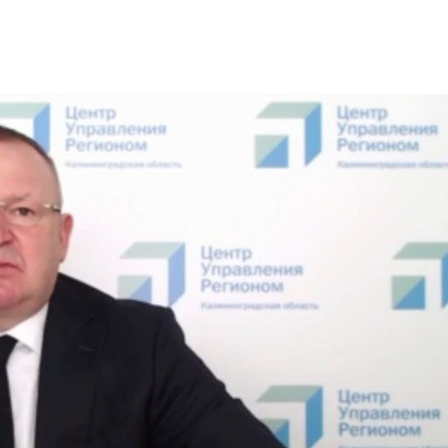
Уникальное
Фотокад
нь
северное
как
сияние
Калини
запечатлели
завалил
над Балтикой
после
снежног