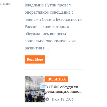
совещании Совбеза
ивизии
Владимир Путин провёл
под руководством
оперативное совещание с
Путина
членами Совета Безопасности
России, в ходе которого
обсуждались вопросы
социально-экономического
развития и…
Read More
ПОЛИТИКА
В СЗФО обсудили
реализацию новой
стратегии
Июн 18, 2026
нацполитики