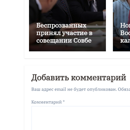
Беспрозванных
Но
принял участие в
Во
совещании Совбеза
ка
под руководством
се
Путина
но
Добавить комментарий
Ваш адрес email не будет опубликован.
Обяз
Комментарий
*