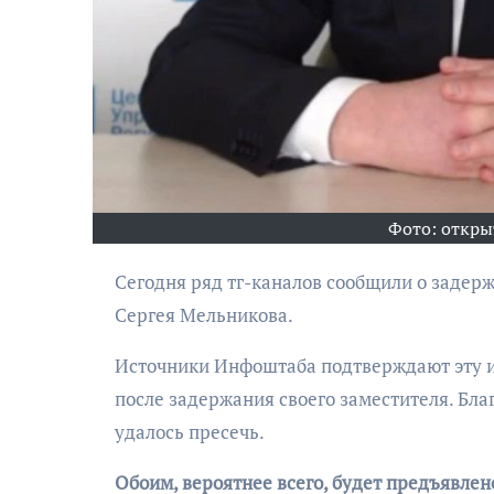
Фото: откры
АФИША
Музыкально-
Сегодня ряд тг-каналов сообщили о задержании в аэропорту Храброво главы администрации Балтийска
поэтический
Сергея Мельникова.
моноспектакль
«Исповедь в четыре
Источники Инфоштаба подтверждают эту и
четверти пути»
после задержания своего заместителя. Бла
удалось пресечь.
Обоим, вероятнее всего, будет предъявлен