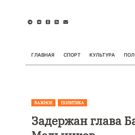
Перейти
к
содержанию
ГЛАВНАЯ
СПОРТ
КУЛЬТУРА
ПОЛ
ВАЖНОЕ
ПОЛИТИКА
ВАЖНОЕ
ОБЩЕСТ
ФОТО
Задержан глава Б