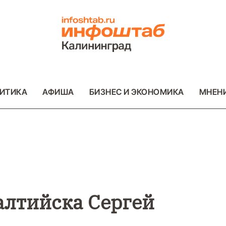
ИТИКА
АФИША
БИЗНЕС И ЭКОНОМИКА
МНЕН
ВО
ВАЖНОЕ
ОБЩЕСТВО
ВАЖНОЕ
ОБ
ФОТО
ФОТО
алтийска Сергей