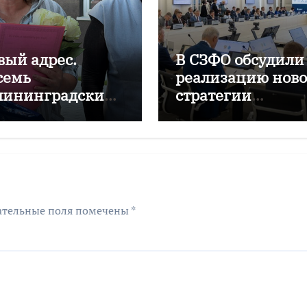
вый адрес.
В СЗФО обсудили
семь
реализацию нов
лининградских
стратегии
мей дождались
нацполитики
воселья
ательные поля помечены
*