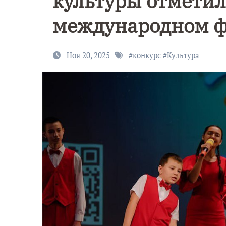
культуры отметил
международном ф
Ноя 20, 2025
#
конкурс
#
Культура
9 Мая — Де
Победы!