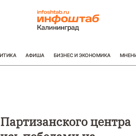
ИТИКА
АФИША
БИЗНЕС И ЭКОНОМИКА
МНЕН
ВО
ВАЖНОЕ
ОБЩЕСТВО
ВАЖНОЕ
ОБ
ФОТО
ФОТО
 Партизанского центра