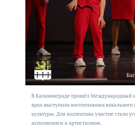
АФИША
Музыкально-
поэтический
моноспектакль
В Калининграде прошёл Международный многожанровый конкурс-фестиваль «Фестиваль чудес», где
«Исповедь в четыре
ярко выступили воспитанники вокального 
четверти пути»
культуры. Для коллектива участие стало 
исполнением и артистизмом.