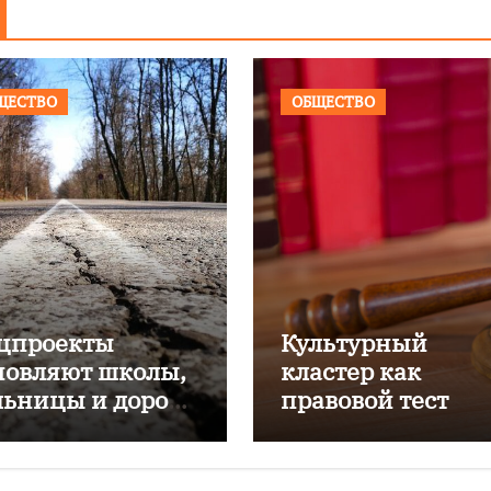
ЩЕСТВО
ОБЩЕСТВО
цпроекты
Культурный
новляют школы,
кластер как
льницы и дороги
правовой тест
лининградской
ласти