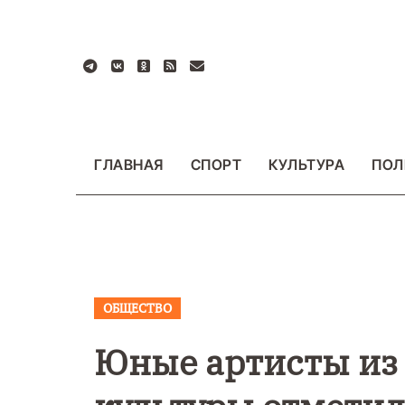
Перейти
к
содержанию
ГЛАВНАЯ
СПОРТ
КУЛЬТУРА
ПОЛ
ОБЩЕСТВО
ВАЖНОЕ
ОБЩЕСТ
ФОТО
Юные артисты из