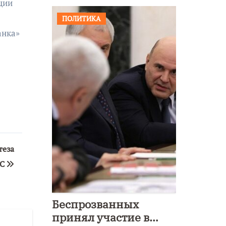
ции
ПОЛИТИКА
анка»
теза
nC
Беспрозванных
принял участие в