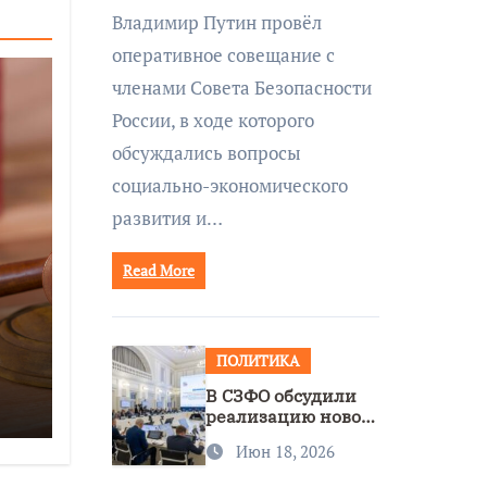
совещании Совбеза
Владимир Путин провёл
под руководством
оперативное совещание с
Путина
членами Совета Безопасности
России, в ходе которого
обсуждались вопросы
социально-экономического
развития и…
Read More
ПОЛИТИКА
В СЗФО обсудили
реализацию новой
стратегии
Июн 18, 2026
нацполитики