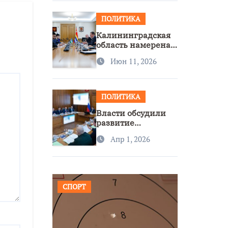
ПОЛИТИКА
Калининградская
область намерена
расширить
Июн 11, 2026
сотрудничество с
Узбекистаном
ПОЛИТИКА
Власти обсудили
развитие
транспорта и
Апр 1, 2026
доступность
региона
СПОРТ