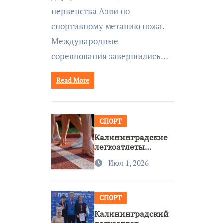
первенства Азии по
спортивному метанию ножа.
Международные
соревнования завершились…
Read More
СПОРТ
Калининградские
легкоатлеты
завоевали две
Июл 1, 2026
бронзы на
первенстве России
СПОРТ
Калининградский
легкоатлет