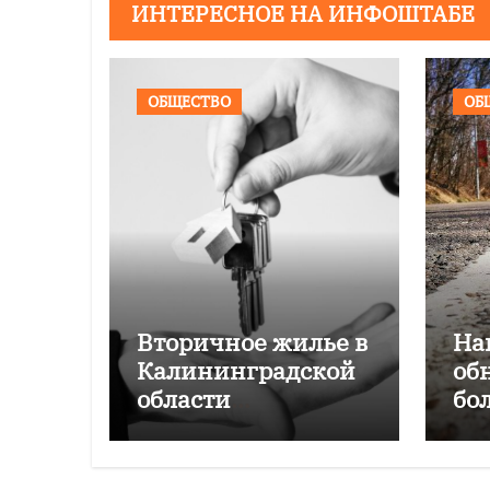
ИНТЕРЕСНОЕ НА ИНФОШТАБЕ
ОБЩЕСТВО
ОБ
Вторичное жилье в
На
Калининградской
об
области
бо
подорожало на
Ка
4,6% за год
об