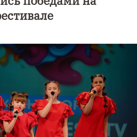
ись победами на
естивале
Уникальное
Фотокад
нь
северное
как
сияние
Калини
запечатлели
завалил
над Балтикой
после
снежног