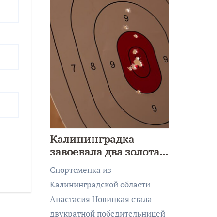
Калининградка
завоевала два золота
первенства Азии по
Спортсменка из
метанию ножа
Калининградской области
Анастасия Новицкая стала
двукратной победительницей