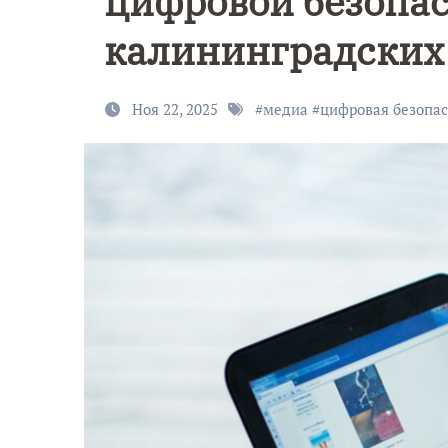
цифровой безопас
калининградских
Ноя 22, 2025
#
медиа
#
цифровая безопас
9 Мая — Де
Победы!