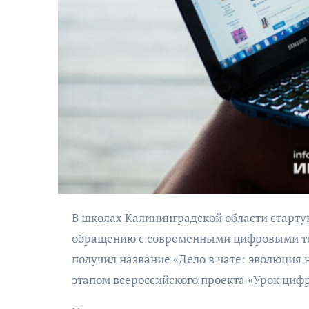
АФИША
Музыкально-
поэтический
моноспектакль
В школах Калининградской области стартуют занятия, посвященные работе нейросетей и безопасному
«Исповедь в четыре
обращению с современными цифровыми тех
четверти пути»
получил название «Дело в чате: эволюция 
этапом всероссийского проекта «Урок циф