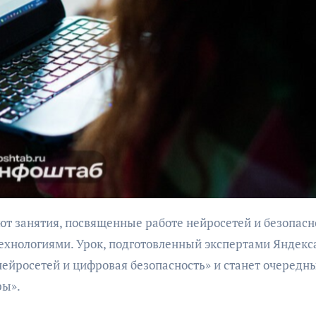
бурана
АФИША
КУЛЬТУР
АФИША
КУЛЬТУРА
ОБЩЕСТВО
ОБЩЕСТВО
Организаторы
Николай Патрушев
фестиваля
поддержал
«Открытое мор
проведение в
нологиями. Урок, подготовленный экспертами Яндекса
объявили даты
Калининграде
нейросетей и цифровая безопасность» и станет очередн
проведения!
морского фестиваля
ры».
«Открытое море»