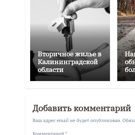
Вторичное жилье в
На
Калининградской
об
области
бо
подорожало на
Ка
4,6% за год
об
Добавить комментарий
Ваш адрес email не будет опубликован.
Обяз
Комментарий
*