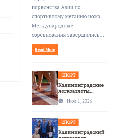
первенства Азии по
спортивному метанию ножа.
Международные
соревнования завершились…
Read More
СПОРТ
Калининградские
легкоатлеты
завоевали две
Июл 1, 2026
бронзы на
первенстве России
СПОРТ
Калининградский
легкоатлет