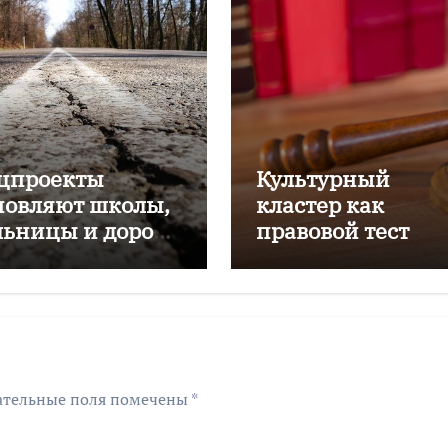
цпроекты
Культурный
новляют школы,
кластер как
льницы и дороги
правовой тест
лининградской
ласти
ательные поля помечены
*