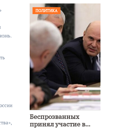
ь
ПОЛИТИКА
я
изнь.
ть
оссии
Беспрозванных
тва»,
принял участие в