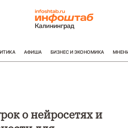
ИТИКА
АФИША
БИЗНЕС И ЭКОНОМИКА
МНЕН
ВО
ВАЖНОЕ
ОБЩЕСТВО
ВАЖНОЕ
ОБ
ФОТО
ФОТО
рок о нейросетях и