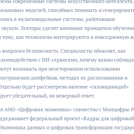
роены современные системы искусственного интеллекта.
е языковых моделей, способных понимать и генерироват
тились в мультимодальные системы, работающие
и звуком. Лекторы уделят внимание принципам обучени
 тому, как технологии интегрируются в повседневную ж
 вопросам безопасности. Специалисты объяснят, как
взаимодействии с ИИ-сервисами, почему важно соблюда
могут возникать при неосторожном использовании
ространении дипфейков, методах их распознавания и
Отдельно будет рассмотрено явление «галлюцинаций»
ирует убедительный, но неверный ответ.
но АНО «Цифровая экономика» совместно с Минцифры Р
оддерживает федеральный проект «Кадры для цифровой
Экономика данных и цифровая трансформация государс