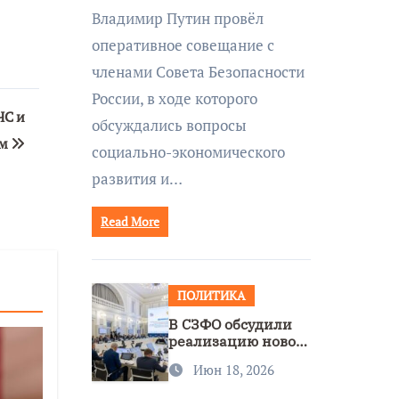
совещании Совбеза
Владимир Путин провёл
под руководством
оперативное совещание с
Путина
членами Совета Безопасности
России, в ходе которого
ЧС и
обсуждались вопросы
ам
социально-экономического
развития и…
Read More
ПОЛИТИКА
В СЗФО обсудили
реализацию новой
стратегии
Июн 18, 2026
нацполитики