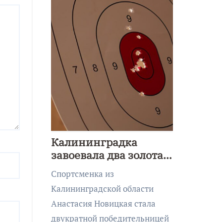
Калининградка
завоевала два золота
первенства Азии по
Спортсменка из
метанию ножа
Калининградской области
Анастасия Новицкая стала
двукратной победительницей