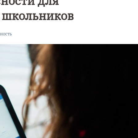
ности для
 школьников
ность
Уникальное
Фотокад
нь
северное
как
сияние
Калини
запечатлели
завалил
над Балтикой
после
снежног