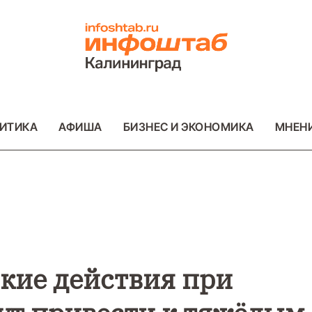
ИТИКА
АФИША
БИЗНЕС И ЭКОНОМИКА
МНЕН
ВО
ВАЖНОЕ
ОБЩЕСТВО
ВАЖНОЕ
ОБ
ФОТО
ФОТО
акие действия при