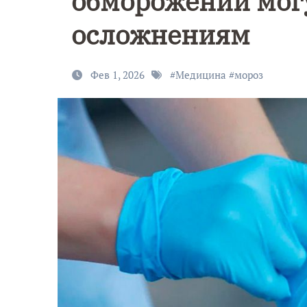
обморожении мог
осложнениям
Фев 1, 2026
#
Медицина
#
мороз
9 Мая — Де
Победы!