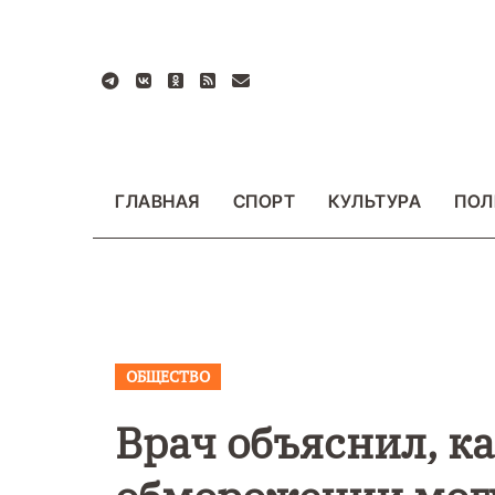
Перейти
к
содержанию
ГЛАВНАЯ
СПОРТ
КУЛЬТУРА
ПОЛ
ОБЩЕСТВО
ВАЖНОЕ
ОБЩЕСТ
ФОТО
Врач объяснил, к