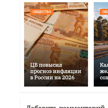
ОБЩЕСТВО
ОБ
ЦБ повысил
Ка
прогноз инфляции
же
в России на 2026
со
год до 6–7%
пе
го