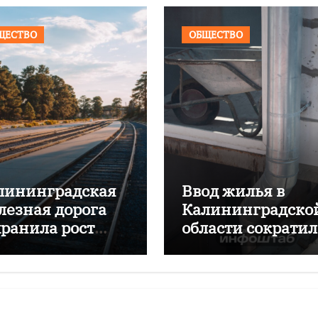
ЩЕСТВО
ОБЩЕСТВО
лининградская
Ввод жилья в
лезная дорога
Калининградско
хранила рост
области сократил
ревозок с начала
почти на 16%
да