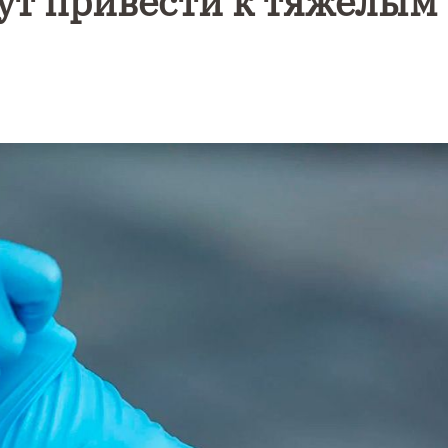
ут привести к тяжёлым
Уникальное
Фотокад
нь
северное
как
сияние
Калини
запечатлели
завалил
над Балтикой
после
снежног