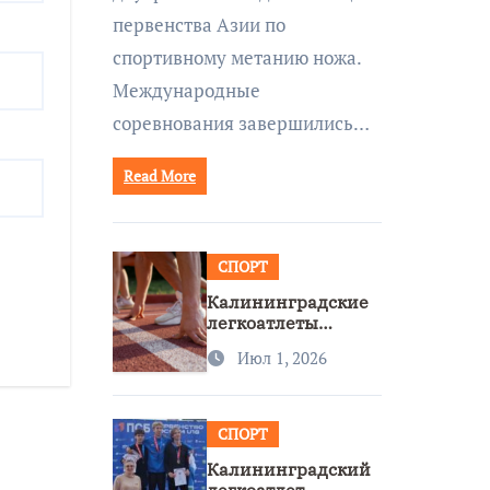
первенства Азии по
спортивному метанию ножа.
Международные
соревнования завершились…
Read More
СПОРТ
Калининградские
легкоатлеты
завоевали две
Июл 1, 2026
бронзы на
первенстве России
СПОРТ
Калининградский
легкоатлет