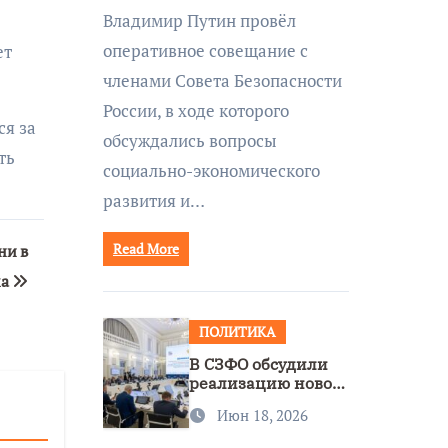
совещании Совбеза
Владимир Путин провёл
под руководством
оперативное совещание с
ет
Путина
членами Совета Безопасности
России, в ходе которого
ся за
обсуждались вопросы
ть
социально-экономического
развития и…
Read More
ни в
ма
ПОЛИТИКА
В СЗФО обсудили
реализацию новой
стратегии
Июн 18, 2026
нацполитики