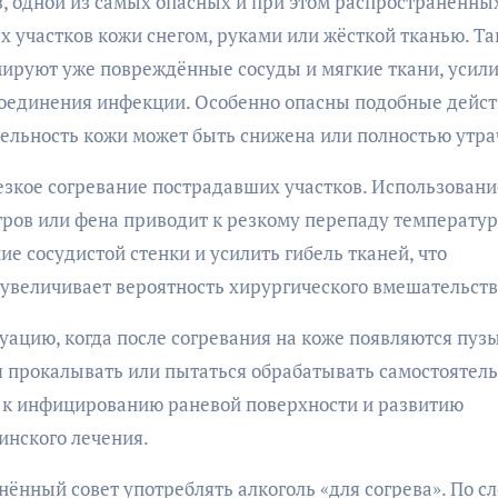
, одной из самых опасных и при этом распространённы
 участков кожи снегом, руками или жёсткой тканью. Та
мируют уже повреждённые сосуды и мягкие ткани, усил
оединения инфекции. Особенно опасны подобные дейст
тельность кожи может быть снижена или полностью утра
зкое согревание пострадавших участков. Использовани
стров или фена приводит к резкому перепаду температур
 сосудистой стенки и усилить гибель тканей, что
 увеличивает вероятность хирургического вмешательств
уацию, когда после согревания на коже появляются пуз
я прокалывать или пытаться обрабатывать самостоятель
т к инфицированию раневой поверхности и развитию
инского лечения.
ённый совет употреблять алкоголь «для согрева». По с