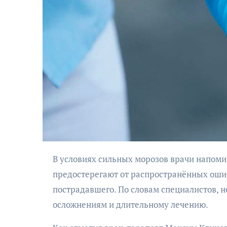
АФИША
Музыкально-
поэтический
моноспектакль
В условиях сильных морозов врачи напоминают о правилах первой помощи при обморожениях и
«Исповедь в четыре
предостерегают от распространённых ошиб
четверти пути»
пострадавшего. По словам специалистов, 
осложнениям и длительному лечению.