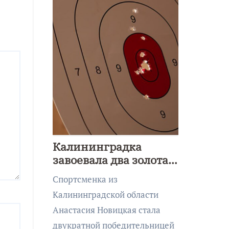
Калининградка
завоевала два золота
первенства Азии по
Спортсменка из
метанию ножа
Калининградской области
Анастасия Новицкая стала
двукратной победительницей