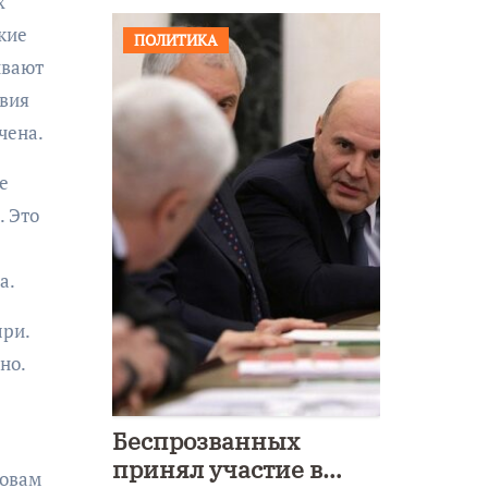
х
кие
ПОЛИТИКА
ивают
вия
чена.
е
. Это
а.
ыри.
но.
Беспрозванных
принял участие в
ловам