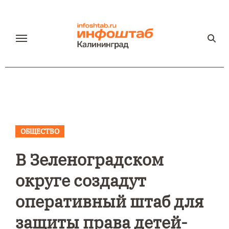
Перейти
к
содержанию
ОБЩЕСТВО
В Зеленоградском
округе создадут
оперативный штаб для
защиты права детей-