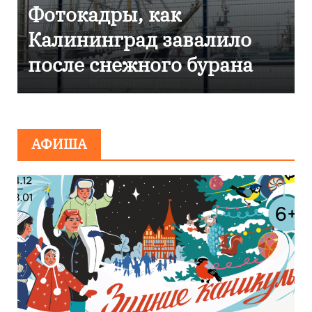
Фоторепортаж как в
Калининграде
эвакуировали ТЦ из-за
сообщения о
минировании
АФИША