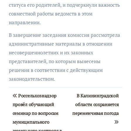
статуса его родителей, и подчеркнули важность
совместной работы ведомств в этом
направлении.
В завершение заседания комиссия рассмотрела
административные материалы в отношении
несовершеннолетних и их законных
представителей, по которым вынесены
решения в соответствии с действующим
законодательством.
Навигация
Россельхознадзор
В Калининградской
по
провёл обучающий
области сохраняется
семинар по вопросам
переменчивая погода
записям
муниципального
земельного контроля в