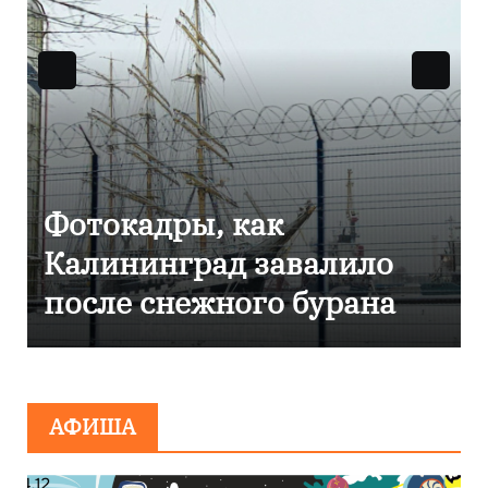
 как
Фоторепортаж 
д завалило
Калининграде
ного бурана
эвакуировали Т
сообщения о
минировании
АФИША