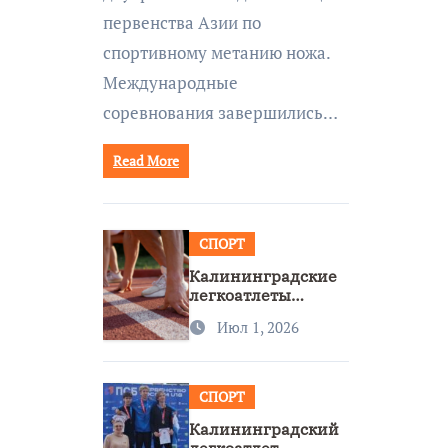
первенства Азии по
спортивному метанию ножа.
Международные
соревнования завершились…
Read More
СПОРТ
Калининградские
легкоатлеты
завоевали две
Июл 1, 2026
бронзы на
первенстве России
СПОРТ
Калининградский
легкоатлет