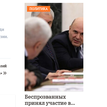
ПОЛИТИКА
ди
зни.
елей
а»
Беспрозванных
принял участие в