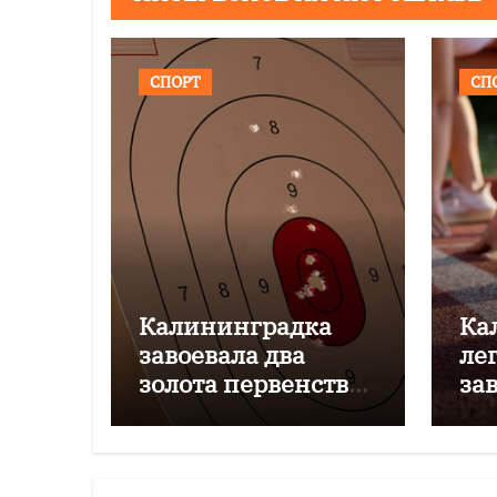
СПОРТ
СП
Калининградка
Ка
завоевала два
ле
золота первенства
за
Азии по метанию
бр
ножа
пе