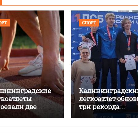
ОРТ
СПОРТ
лининградские
Калининградски
гкоатлеты
легкоатлет обнов
воевали две
три рекорда
онзы на
области
рвенстве России