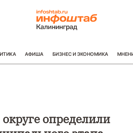
ИТИКА
АФИША
БИЗНЕС И ЭКОНОМИКА
МНЕН
ВАЖНОЕ
ОБЩЕСТВО
ВАЖНОЕ
ФОТО
ФОТО
 округе определили