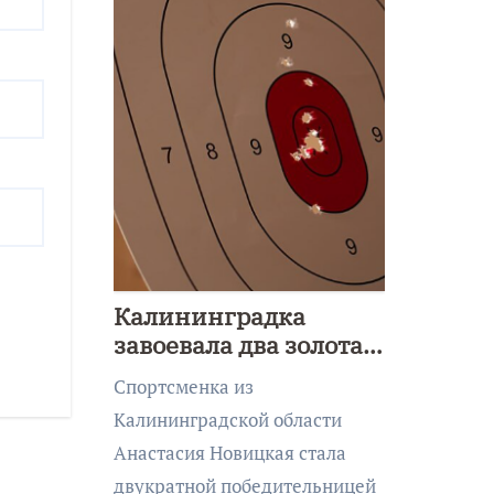
Калининградка
завоевала два золота
первенства Азии по
Спортсменка из
метанию ножа
Калининградской области
Анастасия Новицкая стала
двукратной победительницей