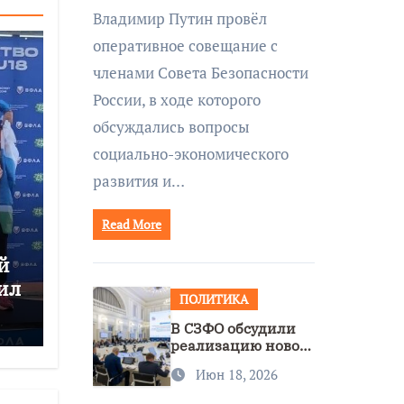
совещании Совбеза
Владимир Путин провёл
под руководством
оперативное совещание с
Путина
членами Совета Безопасности
России, в ходе которого
обсуждались вопросы
социально-экономического
развития и…
Read More
й
ил
ПОЛИТИКА
В СЗФО обсудили
реализацию новой
стратегии
Июн 18, 2026
нацполитики