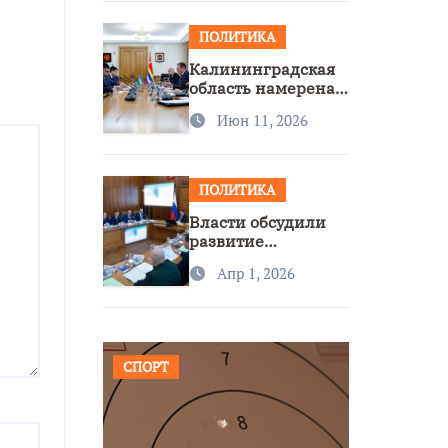
ПОЛИТИКА
Калининградская
область намерена
расширить
Июн 11, 2026
сотрудничество с
Узбекистаном
ПОЛИТИКА
Власти обсудили
развитие
транспорта и
Апр 1, 2026
доступность
региона
СПОРТ