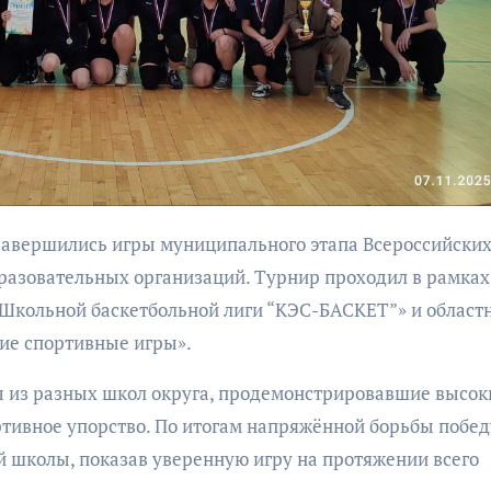
АФИ
Муз
разовательных организаций. Турнир проходил в рамках
поэ
«Школьной баскетбольной лиги “КЭС-БАСКЕТ”» и област
мон
ие спортивные игры».
«Ис
чет
ы из разных школ округа, продемонстрировавшие высок
ртивное упорство. По итогам напряжённой борьбы побед
 школы, показав уверенную игру на протяжении всего