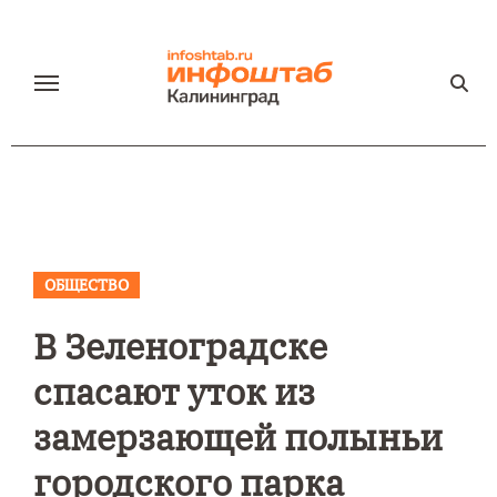
Перейти
к
содержанию
ОБЩЕСТВО
В Зеленоградске
спасают уток из
замерзающей полыньи
городского парка