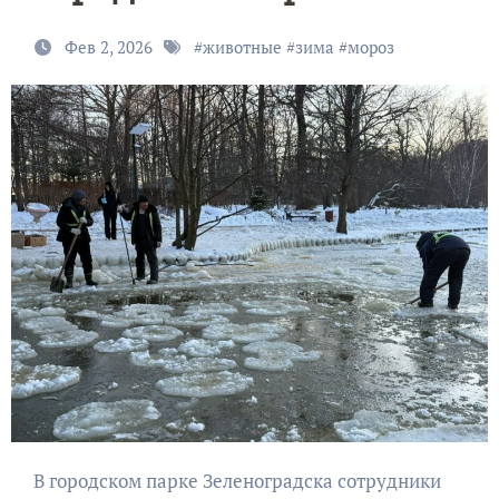
Фев 2, 2026
#
животные
#
зима
#
мороз
В городском парке Зеленоградска сотрудники