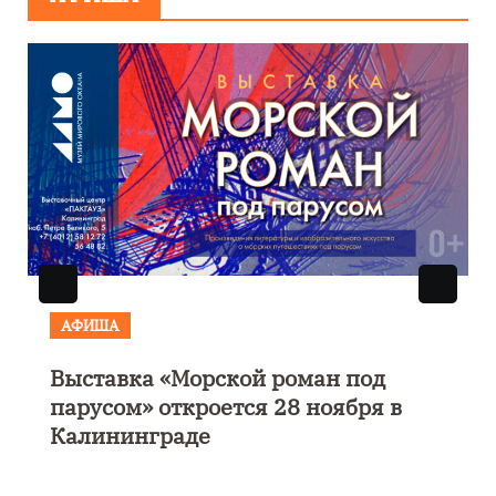
АФИША
Музыкально-поэтический
моноспектакль «Исповедь в четыре
четверти пути»