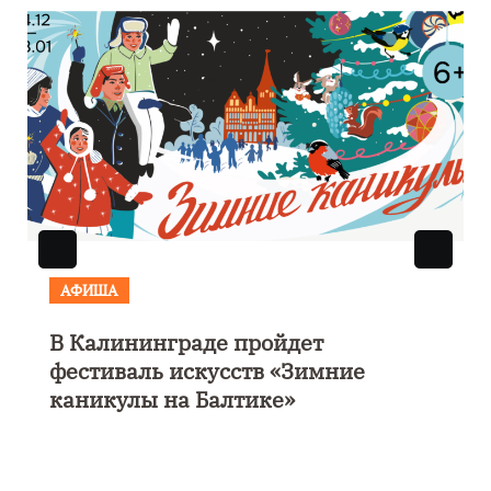
АФИША
 пройдет
Выставка «Морской 
сств «Зимние
парусом» откроется 
лтике»
Калининграде