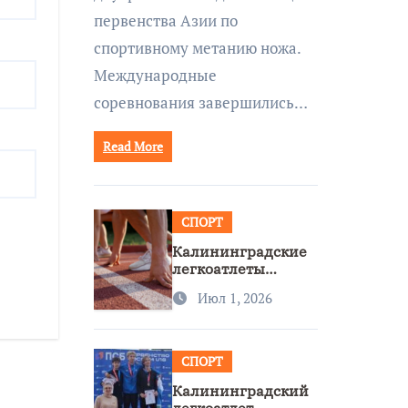
первенства Азии по
спортивному метанию ножа.
Международные
соревнования завершились…
Read More
СПОРТ
Калининградские
легкоатлеты
завоевали две
Июл 1, 2026
бронзы на
первенстве России
СПОРТ
Калининградский
легкоатлет