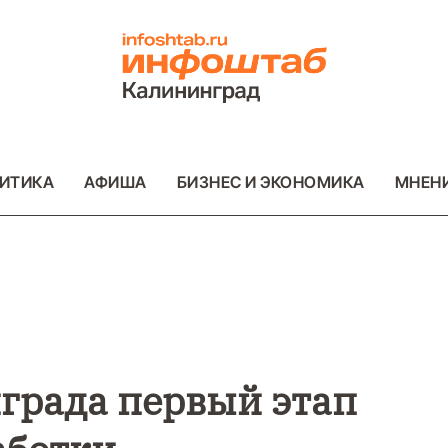
ИТИКА
АФИША
БИЗНЕС И ЭКОНОМИКА
МНЕН
ВО
ВАЖНОЕ
ОБЩЕСТВО
ВАЖНОЕ
ОБ
ФОТО
ФОТО
града первый этап