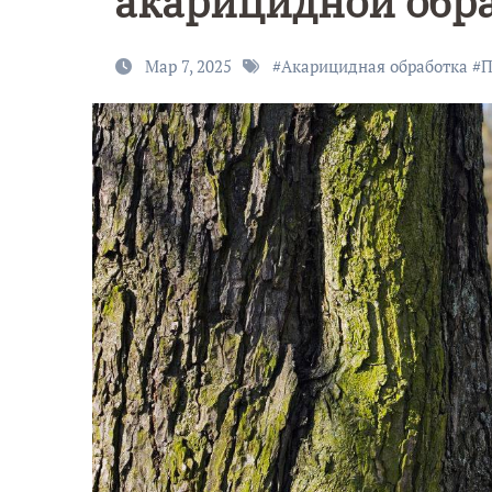
акарицидной обр
Мар 7, 2025
#
Акарицидная обработка
#
П
9 Мая — Де
Победы!