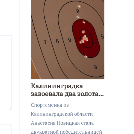
Калининградка
завоевала два золота
первенства Азии по
Спортсменка из
метанию ножа
Калининградской области
Анастасия Новицкая стала
двукратной победительницей