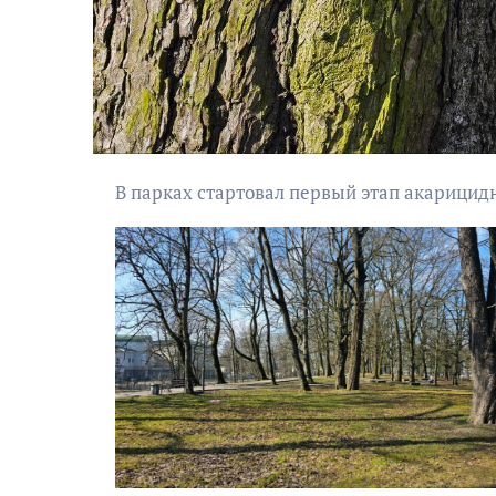
В парках стартовал первый этап акарицид
АФИША
Музыкально-
поэтический
моноспектакль
«Исповедь в четыре
четверти пути»