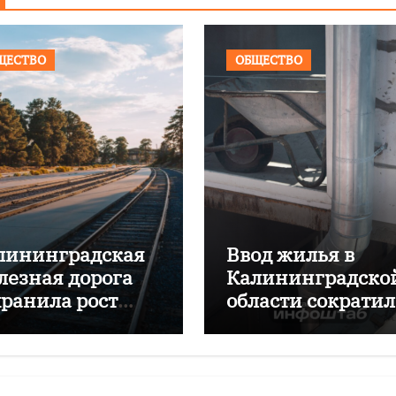
ЩЕСТВО
ОБЩЕСТВО
лининградская
Ввод жилья в
лезная дорога
Калининградско
хранила рост
области сократил
ревозок с начала
почти на 16%
да