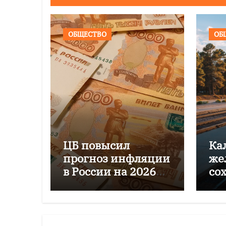
ОБЩЕСТВО
ОБ
ЦБ повысил
Ка
прогноз инфляции
же
в России на 2026
со
год до 6–7%
пе
го