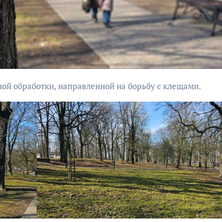
бурана
ной обработки, направленной на борьбу с клещами.
АФИША
КУЛЬТУР
АФИША
КУЛЬТУРА
ОБЩЕСТВО
ОБЩЕСТВО
Организаторы
Николай Патрушев
фестиваля
поддержал
«Открытое мор
проведение в
объявили даты
Калининграде
проведения!
морского фестиваля
«Открытое море»