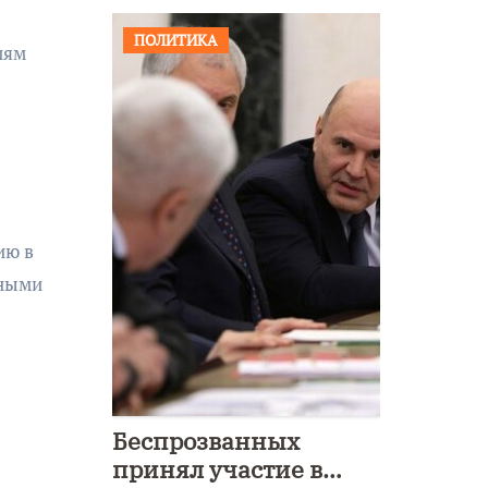
ПОЛИТИКА
иям
ию в
нными
Беспрозванных
принял участие в