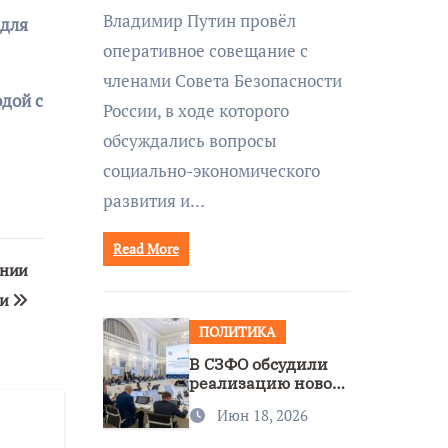
совещании Совбеза
Владимир Путин провёл
 для
под руководством
оперативное совещание с
Путина
членами Совета Безопасности
дой с
России, в ходе которого
обсуждались вопросы
социально-экономического
развития и…
Read More
ании
ти
ПОЛИТИКА
В СЗФО обсудили
реализацию новой
стратегии
Июн 18, 2026
нацполитики