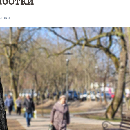
аботки
арки
Уникальное
Фотокад
нь
северное
как
сияние
Калини
запечатлели
завалил
над Балтикой
после
снежног