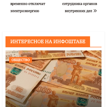
временно отключат
сотрудника органов
записям
электроэнергию
внутренних дел
ИНТЕРЕСНОЕ НА ИНФОШТАБЕ
ОБЩЕСТВО