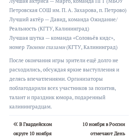
Лучшая актриса — Марго, команда ПГТ (МБОУ
Петровская СОШ им. П. А. Захарова, п. Петрово)
Лучший актёр — Давид, команда Ожидание/
Реальность (КГТУ, Калининград)
Лучшая шутка — команда «Соловьёв кидс»,
номер
Твоими глазами
(КГТУ, Калининград)
После окончания игры зрители ещё долго не
расходились, обсуждая яркие выступления и
делясь впечатлениями. Организаторы
поблагодарили всех участников за позитив,
талант и праздник юмора, подаренный
калининградцам.
Навигация
В Гвардейском
10 ноября в России
по
округе 10 ноября
отмечают День