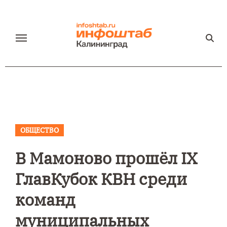
Перейти
к
содержанию
ОБЩЕСТВО
В Мамоново прошёл IX
ГлавКубок КВН среди
команд
муниципальных