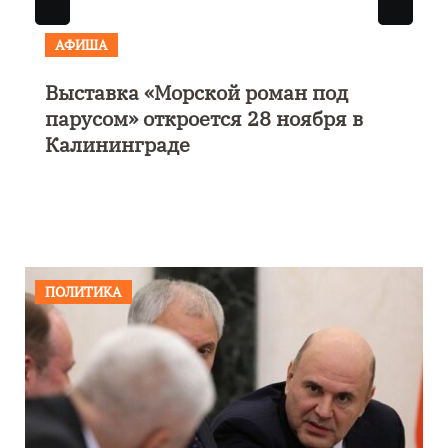
АФИША
Музыкально-поэтический
моноспектакль «Исповедь в четыре
четверти пути»
ПОЛИТИКА