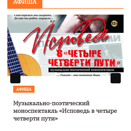
АФИША
АФИША
КУЛЬТУРА
ОБЩЕСТВО
Николай Патрушев поддержал
ре
проведение в Калининграде
морского фестиваля «Открытое
море»