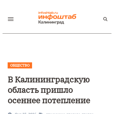
Перейти
к
содержанию
ОБЩЕСТВО
В Калининградскую
область пришло
осеннее потепление