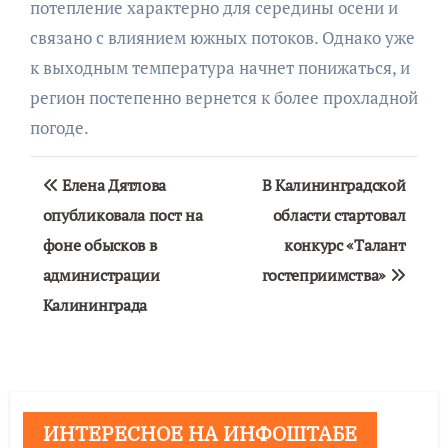
потепление характерно для середины осени и
связано с влиянием южных потоков. Однако уже
к выходным температура начнет понижаться, и
регион постепенно вернется к более прохладной
погоде.
Навигация
Елена Дятлова
В Калининградской
по
опубликовала пост на
области стартовал
фоне обысков в
конкурс «Талант
записям
администрации
гостеприимства»
Калининграда
ИНТЕРЕСНОЕ НА ИНФОШТАБЕ