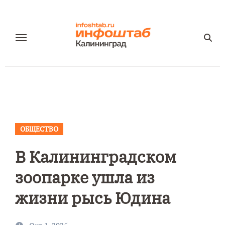
Перейти
к
содержанию
ОБЩЕСТВО
В Калининградском
зоопарке ушла из
жизни рысь Юдина