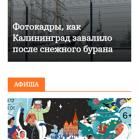
Фоторепортаж как в
Калининграде
эвакуировали ТЦ из-за
сообщения о
минировании
АФИША