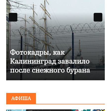
Фоторепортаж как в
Калининграде
эвакуировали ТЦ из-за
сообщения о
минировании
АФИША