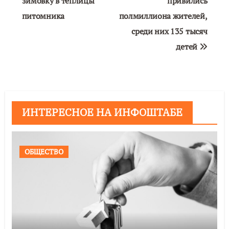
зимовку в теплицы
привились
записям
питомника
полмиллиона жителей,
среди них 135 тысяч
детей
ИНТЕРЕСНОЕ НА ИНФОШТАБЕ
ОБЩЕСТВО