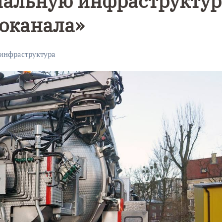
нальную инфраструктур
оканала»
инфраструктура
е
Фотокадры,
Фотореп
как
ж как в
Калининград
Калини
и
завалило
е
ой
после
эвакуир
снежного
ТЦ из-з