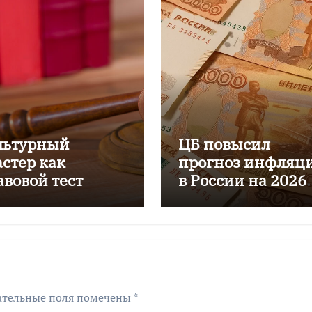
льтурный
ЦБ повысил
астер как
прогноз инфляц
авовой тест
в России на 2026
год до 6–7%
ательные поля помечены
*