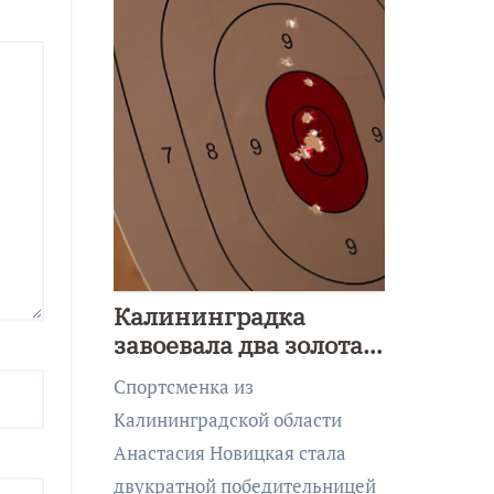
Калининградка
завоевала два золота
первенства Азии по
Спортсменка из
метанию ножа
Калининградской области
Анастасия Новицкая стала
двукратной победительницей