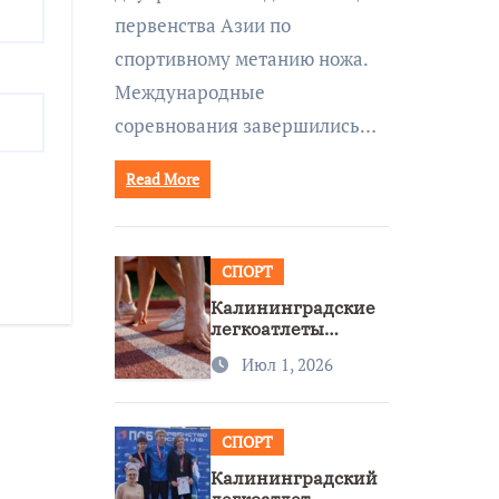
первенства Азии по
спортивному метанию ножа.
Международные
соревнования завершились…
Read More
СПОРТ
Калининградские
легкоатлеты
завоевали две
Июл 1, 2026
бронзы на
первенстве России
СПОРТ
Калининградский
легкоатлет