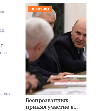
к
ПОЛИТИКА
ми
од
ет
а на
 воды
Беспрозванных
принял участие в