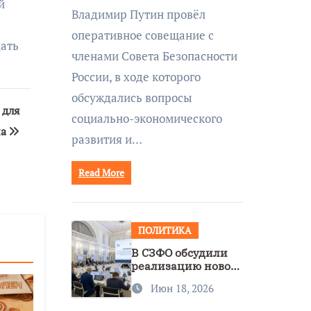
совещании Совбеза
й
Владимир Путин провёл
под руководством
оперативное совещание с
Путина
дать
членами Совета Безопасности
России, в ходе которого
обсуждались вопросы
 для
социально-экономического
на
развития и…
Read More
ПОЛИТИКА
В СЗФО обсудили
реализацию новой
стратегии
Июн 18, 2026
нацполитики