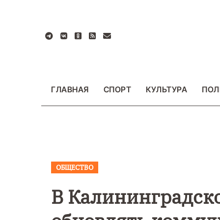
Перейти
к
содержанию
ГЛАВНАЯ
СПОРТ
КУЛЬТУРА
ПОЛ
ОБЩЕСТВО
ВАЖНОЕ
ОБЩЕСТВО
ВАЖНОЕ
ОБЩЕСТ
ФОТО
ФОТО
В Калининградск