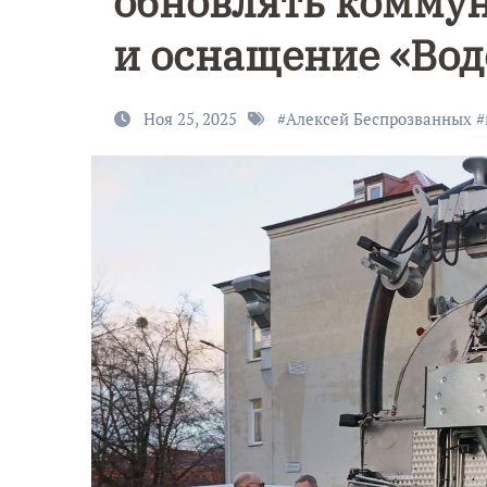
обновлять комму
и оснащение «Вод
Ноя 25, 2025
#
Алексей Беспрозванных
#
Уникально
9 Мая — День
северное
Победы!
сияние
запечатлел
над Балтик