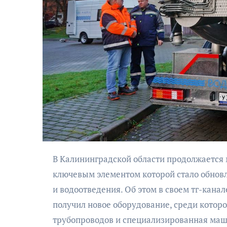
АФИША
КУЛЬТУРА
ОБЩЕСТВО
ьно-
ский
Николай Патрушев
ктакль
поддержал
В Калининградской области продолжается масштабная модернизация коммунальной инфраструктуры,
дь в четыре
проведение в
ключевым элементом которой стало обнов
и пути»
Калининграде
и водоотведения. Об этом в своем тг-кана
морского фестиваля
получил новое оборудование, среди которо
«Открытое море»
трубопроводов и специализированная маши