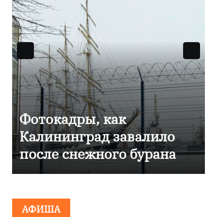
Фоторепортаж как в
Калининграде
эвакуировали ТЦ из-за
сообщения о
минировании
АФИША