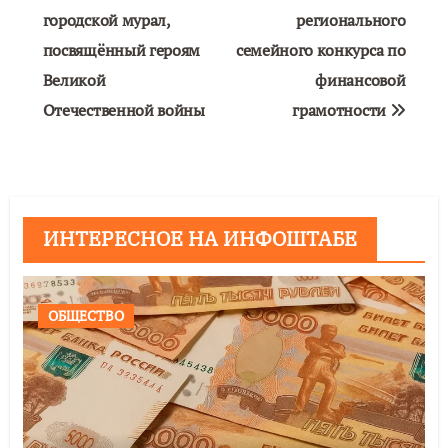
городской мурал,
регионального
записям
посвящённый героям
семейного конкурса по
Великой
финансовой
Отечественной войны
грамотности
ИНТЕРЕСНОЕ НА ИНФОШТАБЕ
ОБЩЕСТВО