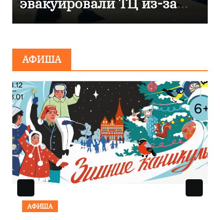
компании «Россети
Янтарь»
АФИША
АФИША