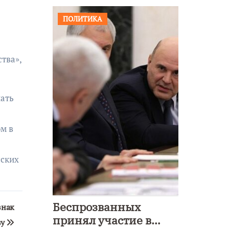
ПОЛИТИКА
тва»,
пать
ом в
сских
Беспрозванных
знак
принял участие в
ву