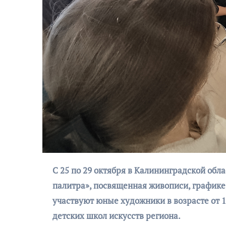
АФИША
Музыкально-
поэтический
моноспектакль
«Исповедь в четыре
С 25 по 29 октября в Калининградской области проходит арт-смена Творческой школы «Балтийская
четверти пути»
палитра», посвященная живописи, график
участвуют юные художники в возрасте от 
детских школ искусств региона.