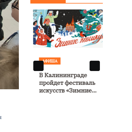
сообщения о
Янта
минировании
А
АФИША
АФИ
В Калининграде
Выст
пройдет фестиваль
рома
искусств «Зимние
откр
каникулы на
в Ка
е»
Балтике»
 его
я