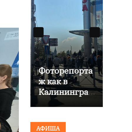
ры,
Фоторепорта
В
ж как в
Кали
нград
Калининград
е от
о
е
80-л
эвакуировали
комп
о
ТЦ из-за
«Рос
АФИША