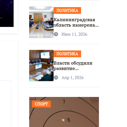
ПОЛИТИКА
Калининградская
область намерена
расширить
Июн 11, 2026
сотрудничество с
Узбекистаном
ПОЛИТИКА
Власти обсудили
развитие
транспорта и
Апр 1, 2026
доступность
региона
СПОРТ