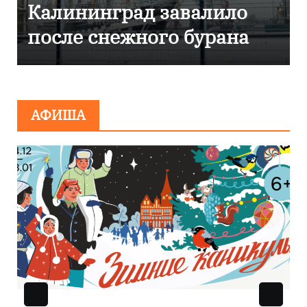
Калининграде
эвакуировали ТЦ из-за
сообщения о
минировании
АФИША