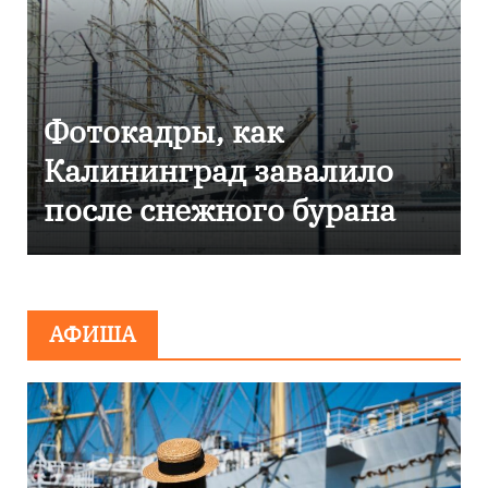
Фоторепортаж как в
Калининграде
эвакуировали ТЦ из-за
сообщения о
минировании
АФИША