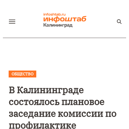
Перейти
к
содержанию
ОБЩЕСТВО
В Калининграде
состоялось плановое
заседание комиссии по
профилактике