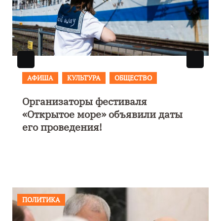
АФИША
В Калининграде пройдет
фестиваль искусств «Зимние
каникулы на Балтике»
ПОЛИТИКА