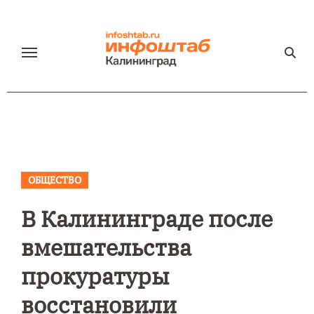
Перейти
к
содержанию
ОБЩЕСТВО
В Калининграде после
вмешательства
прокуратуры
восстановили