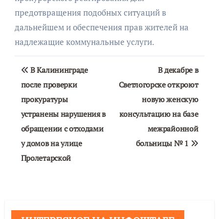
предотвращения подобных ситуаций в
дальнейшем и обеспечения прав жителей на
надлежащие коммунальные услуги.
Навигация
В Калининграде
В декабре в
по
после проверки
Светлогорске откроют
прокуратуры
новую женскую
записям
устранены нарушения в
консультацию на базе
обращении с отходами
межрайонной
у домов на улице
больницы № 1
Пролетарской