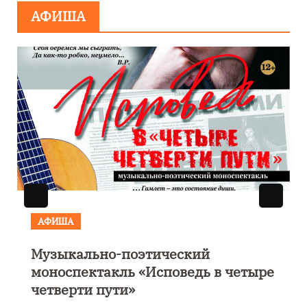
АФИША
АФИША
КУЛЬТУРА
ОБЩЕСТВО
Николай Патрушев поддержал
ре
проведение в Калининграде
морского фестиваля «Открытое