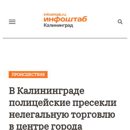
Перейти
к
содержанию
ПРОИСШЕСТВИЯ
В Калининграде
полицейские пресекли
нелегальную торговлю
в центре города