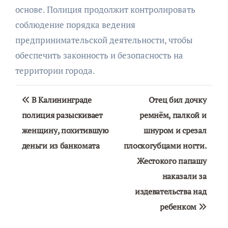
основе. Полиция продолжит контролировать
соблюдение порядка ведения
предпринимательской деятельности, чтобы
обеспечить законность и безопасность на
территории города.
Навигация
В Калининграде
Отец бил дочку
по
полиция разыскивает
ремнём, палкой и
женщину, похитившую
шнуром и срезал
записям
деньги из банкомата
плоскогубцами ногти.
Жестокого папашу
наказали за
издевательства над
ребенком