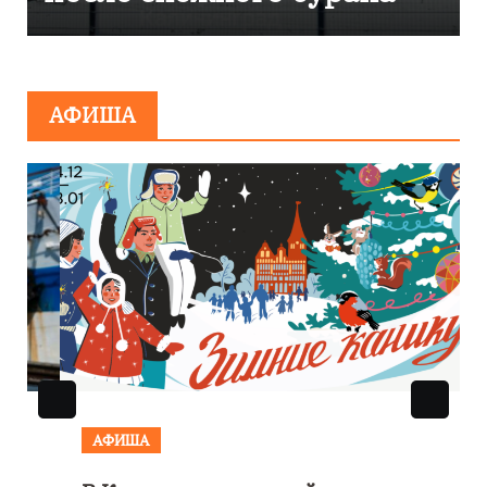
сообщения о
минировании
АФИША
АФИША