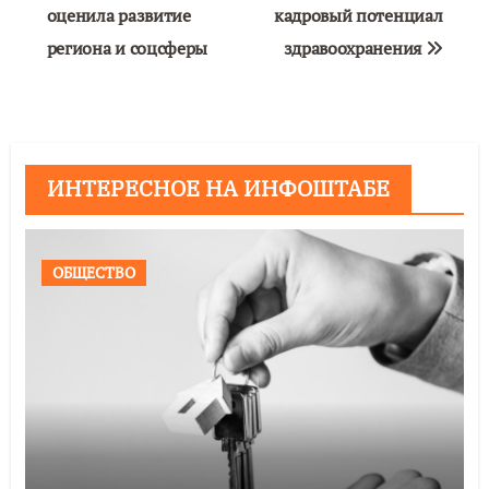
оценила развитие
кадровый потенциал
записям
региона и соцсферы
здравоохранения
ИНТЕРЕСНОЕ НА ИНФОШТАБЕ
ОБЩЕСТВО