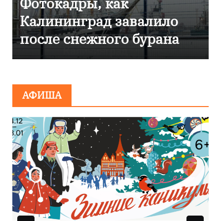
Фоторепортаж как в
Калининграде
эвакуировали ТЦ из-за
сообщения о
минировании
АФИША