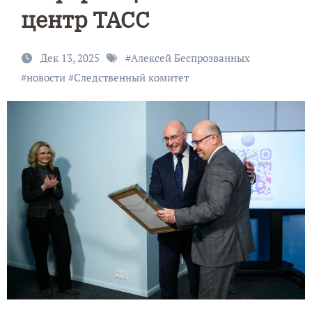
центр ТАСС
Дек 13, 2025
#
Алексей Беспрозванных
#
новости
#
Следственный комитет