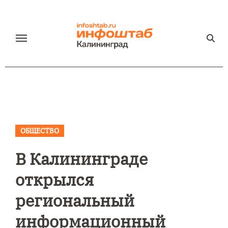
Перейти
к
содержанию
ОБЩЕСТВО
В Калининграде
открылся
региональный
информационный