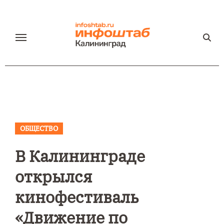
Перейти
к
содержанию
ОБЩЕСТВО
В Калининграде
открылся
кинофестиваль
«Движение по