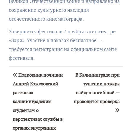
Великой Отечественной войне и направлено на
сохранение культурного наследия
отечественного кинематографа.
Завершится фестиваль 7 ноября в кинотеатре
«Заря». Участие в показах бесплатное —
требуется регистрация на официальном сайте
фестиваля.
Навигация
Полковник полиции
В Калининграде при
по
Андрей Кожуховский
тушении пожара
рассказал
найден погибший —
записям
калининградским
проводится проверка
студентам о
перспективах службы в
органах внутренних