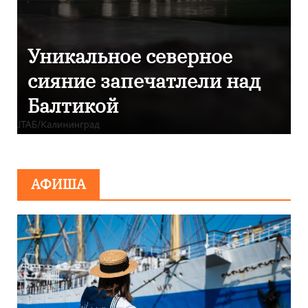
Фотокадры, как
Калининград завалило
после снежного бурана
АФИША