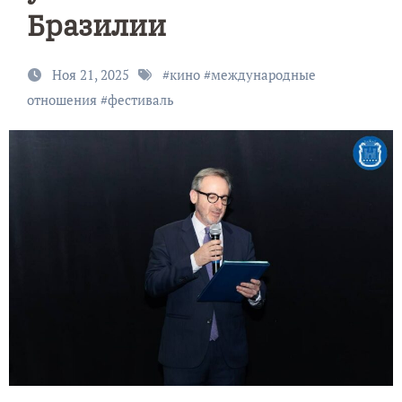
Бразилии
Ноя 21, 2025
#
кино
#
международные
отношения
#
фестиваль