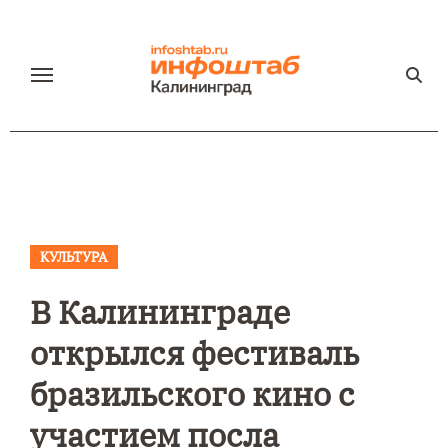
Перейти
к
содержанию
КУЛЬТУРА
В Калининграде
открылся фестиваль
бразильского кино с
участием посла