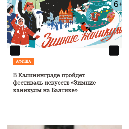
АФИША
Выставка «Морской роман под
парусом» откроется 28 ноября в
Калининграде