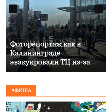
как в
В Калининграде
отметили 80-лети
ТЦ из-за
компании «Россет
Янтарь»
АФИША