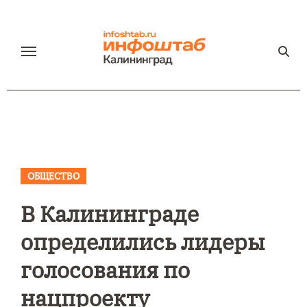
Перейти
к
содержанию
ОБЩЕСТВО
В Калининграде
определились лидеры
голосования по
нацпроекту