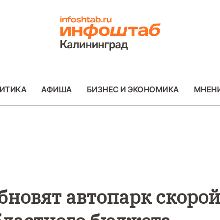
ИТИКА
АФИША
БИЗНЕС И ЭКОНОМИКА
МНЕН
ВО
ВАЖНОЕ
ОБЩЕСТВО
ВАЖНОЕ
ОБ
ФОТО
ФОТО
бновят автопарк скоро