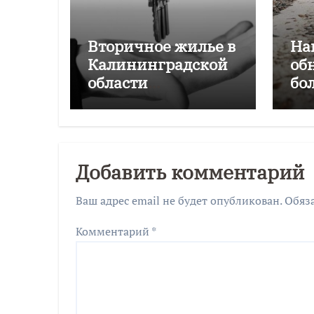
Вторичное жилье в
На
Калининградской
об
области
бо
подорожало на
Ка
4,6% за год
об
Добавить комментарий
Ваш адрес email не будет опубликован.
Обяз
Комментарий
*