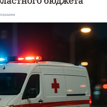
бластного бюджета
едицина
Уникальное
Фотокад
нь
северное
как
сияние
Калини
запечатлели
завалил
над Балтикой
после
снежног