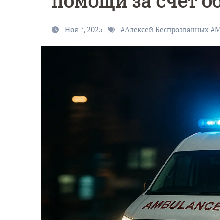
помощи за счёт о
Ноя 7, 2025
#
Алексей Беспрозванных
#
М
9 Мая — Де
Победы!