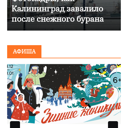
Калининграде
эвакуировали ТЦ из-за
сообщения о
минировании
АФИША