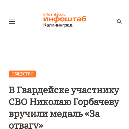
Перейти
к
содержанию
ОБЩЕСТВО
В Гвардейске участнику
СВО Николаю Горбачеву
вручили медаль «За
отвагу»