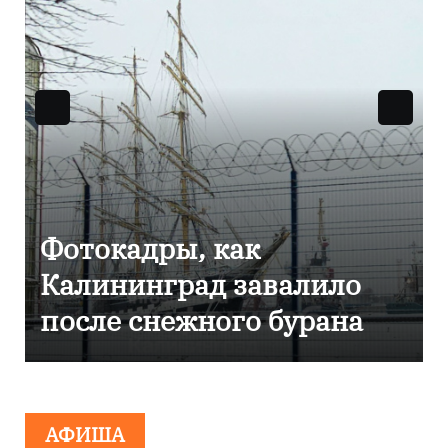
Фоторепортаж как в
Калининграде
эвакуировали ТЦ из-за
сообщения о
минировании
АФИША