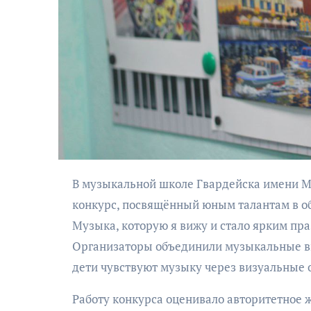
АФИША
Музыкально-
В музыкальной школе Гвардейска имени М.Таривердиева состоялся шестой открытый региональный
поэтический
конкурс, посвящённый юным талантам в об
моноспектакль
Музыка, которую я вижу и стало ярким пра
«Исповедь в четыре
Организаторы объединили музыкальные вы
четверти пути»
дети чувствуют музыку через визуальные 
Работу конкурса оценивало авторитетное 