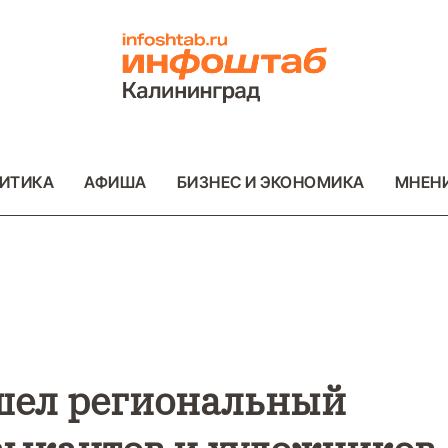
ИТИКА
АФИША
БИЗНЕС И ЭКОНОМИКА
МНЕН
ВО
ВАЖНОЕ
ОБЩЕСТВО
ВАЖНОЕ
ОБ
ФОТО
ФОТО
ошел региональный