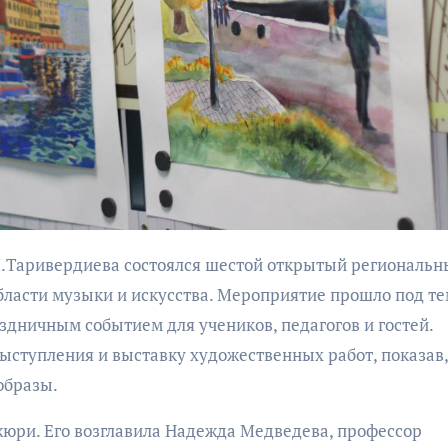
бурана
АФИША
КУЛЬТУР
АФИША
КУЛЬТУРА
ОБЩЕСТВО
ОБЩЕСТВО
Организаторы
Николай Патрушев
ласти музыки и искусства. Мероприятие прошло под т
фестиваля
поддержал
здничным событием для учеников, педагогов и гостей.
«Открытое мор
проведение в
ступления и выставку художественных работ, показав,
объявили даты
Калининграде
образы.
проведения!
морского фестиваля
«Открытое море»
жюри. Его возглавила Надежда Медведева, профессор