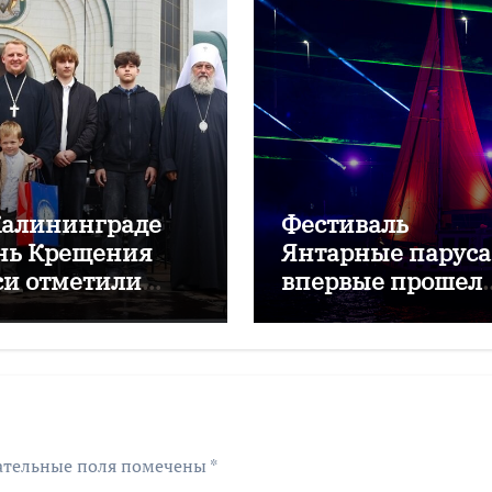
Калининграде
Фестиваль
нь Крещения
Янтарные паруса
си отметили
впервые прошел
стивалем
для выпускников
мфония народов
региона
ательные поля помечены
*