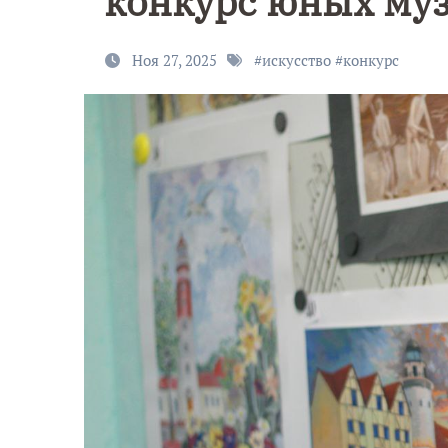
конкурс юных му
Ноя 27, 2025
#
искусство
#
конкурс
9 Мая — Де
Победы!