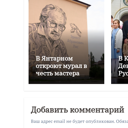
В Янтарном
В 
откроют мурал в
Де
честь мастера
Ру
Эрнеста Лиса
фе
Си
Добавить комментарий
Ваш адрес email не будет опубликован.
Обяз