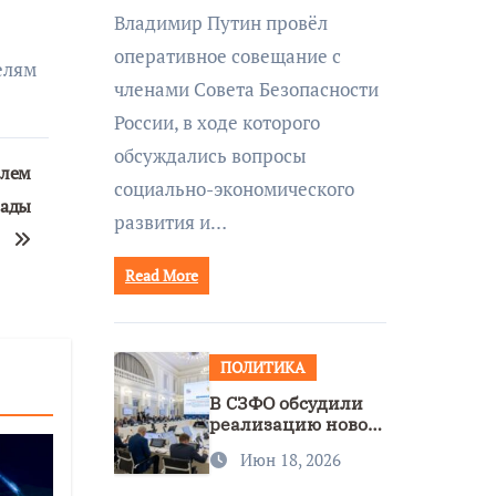
совещании Совбеза
Владимир Путин провёл
под руководством
оперативное совещание с
Путина
елям
членами Совета Безопасности
России, в ходе которого
обсуждались вопросы
елем
социально-экономического
иады
развития и…
Read More
ПОЛИТИКА
В СЗФО обсудили
реализацию новой
стратегии
Июн 18, 2026
нацполитики