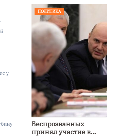
ПОЛИТИКА
й
ый
ес у
Беспрозванных
убину
принял участие в