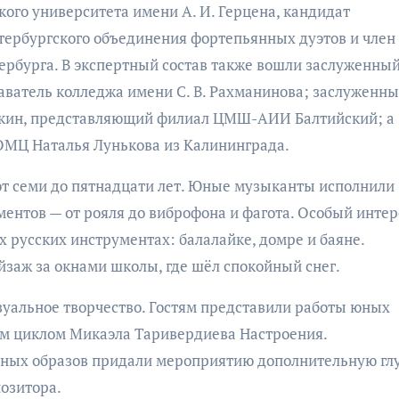
кого университета имени А. И. Герцена, кандидат
тербургского объединения фортепьянных дуэтов и член
ербурга. В экспертный состав также вошли заслуженны
аватель колледжа имени С. В. Рахманинова; заслуженн
дкин, представляющий филиал ЦМШ-АИИ Балтийский; а
ОМЦ Наталья Лунькова из Калининграда.
 от семи до пятнадцати лет. Юные музыканты исполнили
ентов — от рояля до виброфона и фагота. Особый интер
 русских инструментах: балалайке, домре и баяне.
заж за окнами школы, где шёл спокойный снег.
зуальное творчество. Гостям представили работы юных
м циклом Микаэла Таривердиева Настроения.
ных образов придали мероприятию дополнительную гл
озитора.