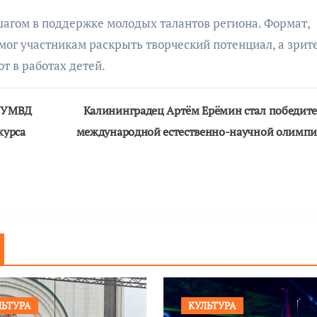
агом в поддержке молодых талантов региона. Формат,
ог участникам раскрыть творческий потенциал, а зрит
т в работах детей.
о УМВД
Калининградец Артём Ерёмин стал победит
курса
международной естественно-научной олимп
ЛЬТУРА
КУЛЬТУРА