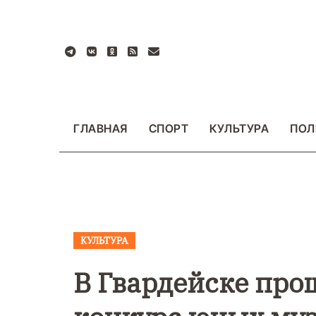
Перейти
к
содержанию
ГЛАВНАЯ
СПОРТ
КУЛЬТУРА
ПОЛ
КУЛЬТУРА
ВАЖНОЕ
ОБЩЕСТ
ФОТО
В Гвардейске пр