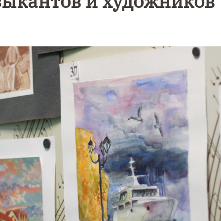
зыкантов и художников
Уникальное
Фотокад
нь
северное
как
сияние
Калини
запечатлели
завалил
над Балтикой
после
снежног