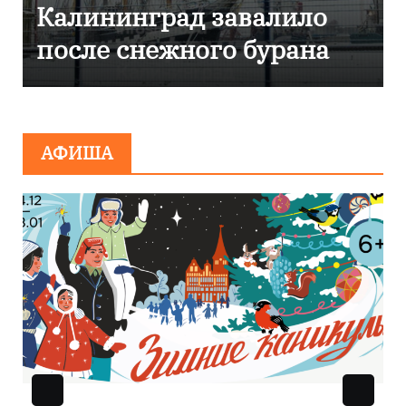
Калининграде
эвакуировали ТЦ из-за
сообщения о
минировании
АФИША