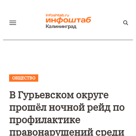
Перейти
к
содержанию
ОБЩЕСТВО
В Гурьевском округе
прошёл ночной рейд по
профилактике
правонарушений среди