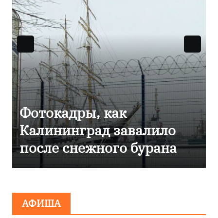
Фоторепортаж как в
Калининграде
эвакуировали ТЦ из-за
сообщения о
минировании
АФИША