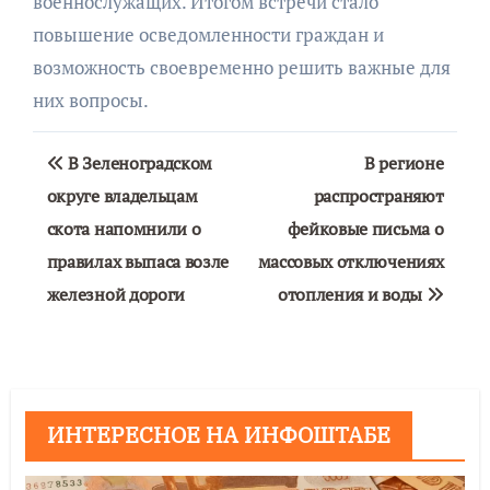
военнослужащих. Итогом встречи стало
повышение осведомленности граждан и
возможность своевременно решить важные для
них вопросы.
Навигация
В Зеленоградском
В регионе
по
округе владельцам
распространяют
скота напомнили о
фейковые письма о
записям
правилах выпаса возле
массовых отключениях
железной дороги
отопления и воды
ИНТЕРЕСНОЕ НА ИНФОШТАБЕ