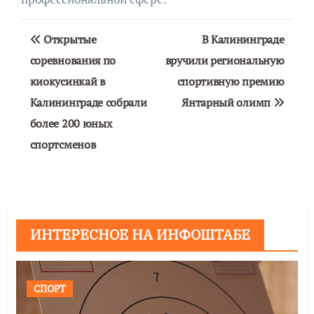
Навигация
Открытые
В Калининграде
по
соревнования по
вручили региональную
киокусинкай в
спортивную премию
записям
Калининграде собрали
Янтарный олимп
более 200 юных
спортсменов
ИНТЕРЕСНОЕ НА ИНФОШТАБЕ
СПОРТ