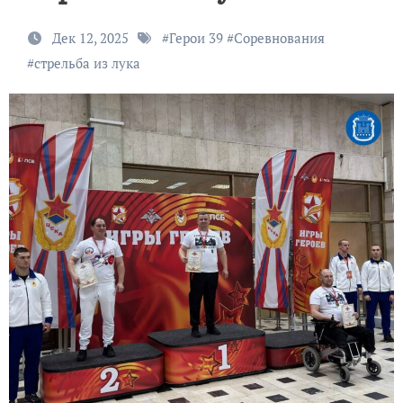
Дек 12, 2025
#
Герои 39
#
Соревнования
#
стрельба из лука