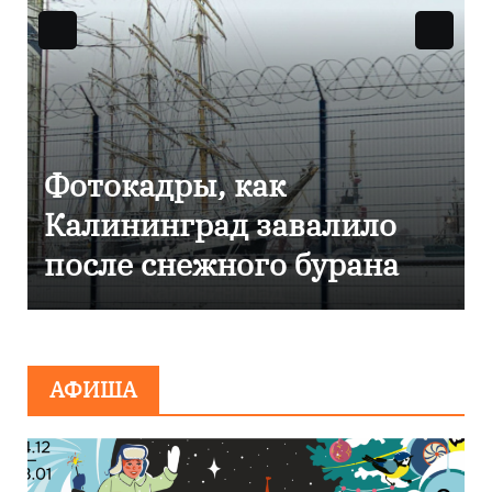
Фоторепортаж как в
Калининграде
эвакуировали ТЦ из-за
сообщения о
минировании
АФИША