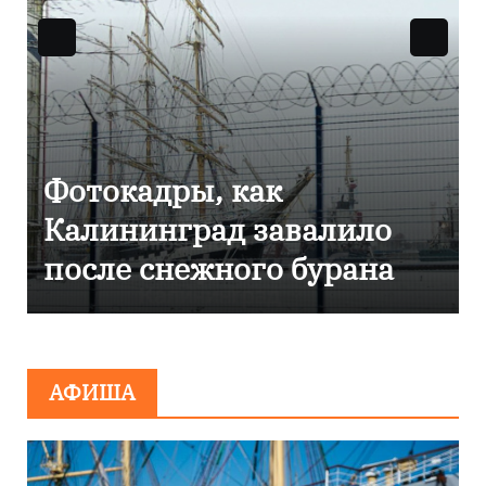
Фоторепортаж как в
алило
Калининграде
урана
эвакуировали ТЦ из-
сообщения о
минировании
АФИША