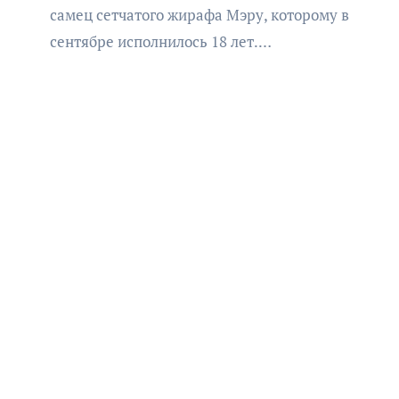
самец сетчатого жирафа Мэру, которому в
сентябре исполнилось 18 лет.…
АФИША
КУЛЬТУРА
ОБЩЕСТВО
Организаторы фестиваля
«Открытое море» объявили
даты его проведения!