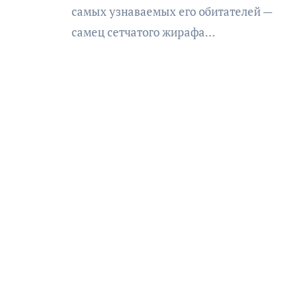
самых узнаваемых его обитателей —
самец сетчатого жирафа…
АФИША
КУЛЬТУРА
ОБЩЕСТВО
еский
Николай Патрушев
оведь в
поддержал проведение в
и»