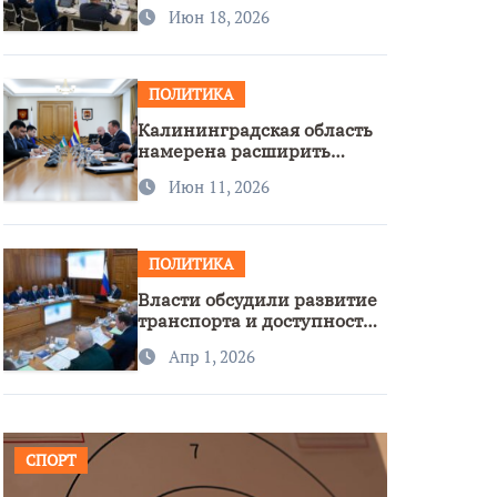
стратегии нацполитики
Июн 18, 2026
ПОЛИТИКА
Калининградская область
намерена расширить
сотрудничество с
Июн 11, 2026
Узбекистаном
ПОЛИТИКА
Власти обсудили развитие
транспорта и доступность
региона
Апр 1, 2026
СПОРТ