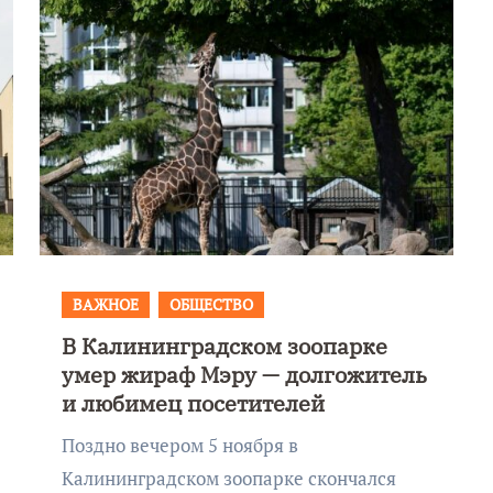
ВАЖНОЕ
ОБЩЕСТВО
В Калининградском зоопарке
Фотокадры, как
умер жираф Мэру — долгожитель
ие
Калининград
и любимец посетителей
ад
завалило после
Поздно вечером 5 ноября в
снежного бурана
Калининградском зоопарке скончался