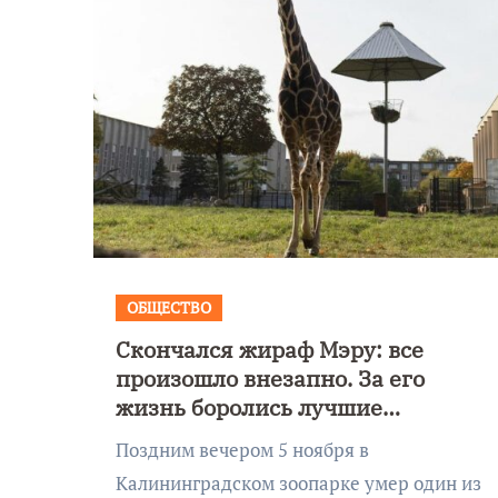
ОБЩЕСТВО
Скончался жираф Мэру: все
Уникальное
произошло внезапно. За его
 День
северное сиян
жизнь боролись лучшие
!
запечатлели н
специалисты
Поздним вечером 5 ноября в
Балтикой
Калининградском зоопарке умер один из