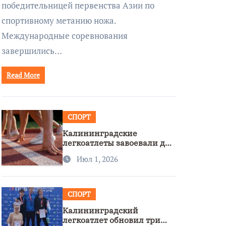
победительницей первенства Азии по
спортивному метанию ножа.
Международные соревнования
завершились…
Read More
СПОРТ
Калининградские
легкоатлеты завоевали две
бронзы на первенстве
Июл 1, 2026
России
СПОРТ
Калининградский
легкоатлет обновил три