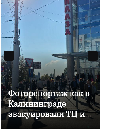
Фоторепортаж как в
В Ка
Калининграде
отме
эвакуировали ТЦ из-
комп
за сообщения о
Янта