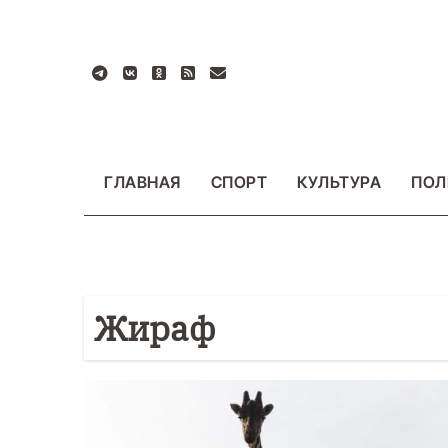
Перейти
к
содержанию
ГЛАВНАЯ
СПОРТ
КУЛЬТУРА
ПОЛ
Жираф
БЩЕСТВО
ФОТО
ВАЖНОЕ
ОБЩЕСТВО
Ф