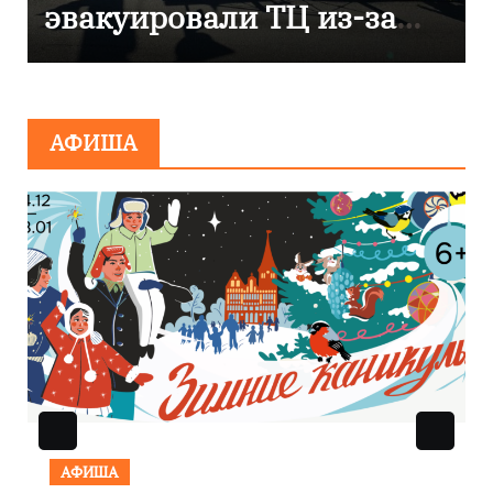
компании «Россети
Янтарь»
АФИША
АФИША