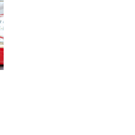
Уникальное
северное сияние
запечатлели над
Балтикой