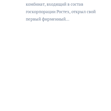
комбинат, входящий в состав
госкорпорации Ростех, открыл свой
первый фирменный…
АФИША
Музыкально-поэтический
моноспектакль «Исповедь в
четыре четверти пути»