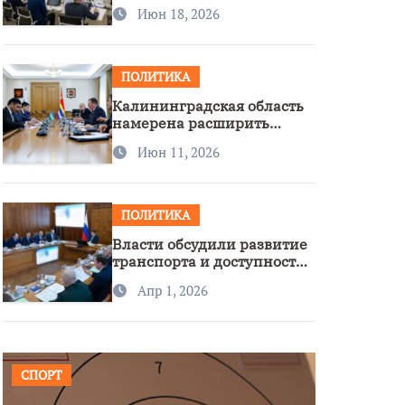
стратегии нацполитики
Июн 18, 2026
ПОЛИТИКА
Калининградская область
намерена расширить
сотрудничество с
Июн 11, 2026
Узбекистаном
ПОЛИТИКА
Власти обсудили развитие
транспорта и доступность
региона
Апр 1, 2026
СПОРТ