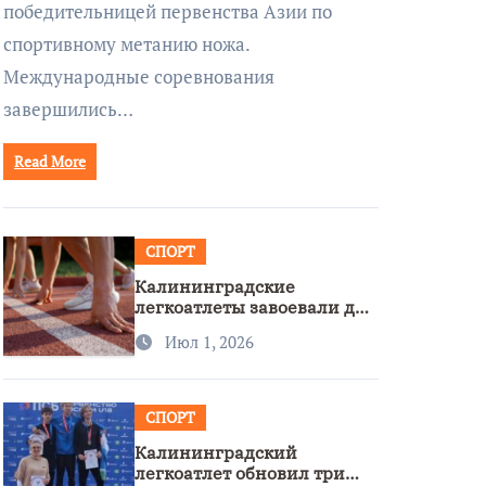
победительницей первенства Азии по
спортивному метанию ножа.
Международные соревнования
завершились…
Read More
СПОРТ
Калининградские
легкоатлеты завоевали две
бронзы на первенстве
Июл 1, 2026
России
СПОРТ
Калининградский
легкоатлет обновил три