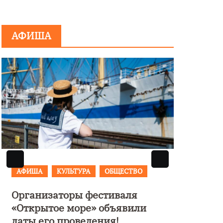
мини
АФИША
АФИША
КУЛЬТУРА
ОБЩЕСТВО
АФИ
Организаторы фестиваля
В Ка
«Открытое море» объявили
фест
даты его проведения!
кани