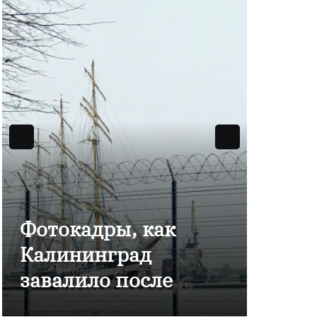
Фотокадры, как
Фото
Калининград
Кали
завалило после
эвак
снежного бурана
за с