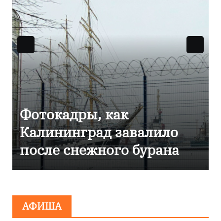
Фоторепортаж как в
ло
Калининграде
на
эвакуировали ТЦ из-за
сообщения о
минировании
АФИША