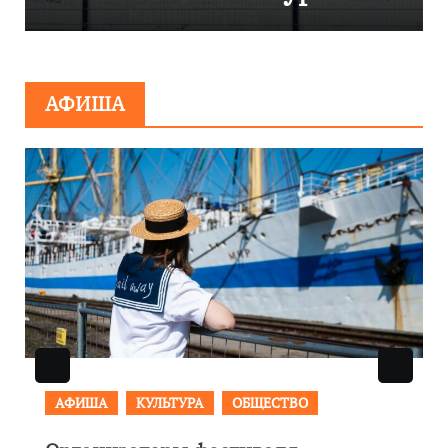
сообщения о
минировании
АФИША
АФИША