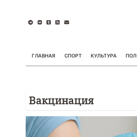
Перейти
к
содержанию
ГЛАВНАЯ
СПОРТ
КУЛЬТУРА
ПОЛ
Вакцинация
БЩЕСТВО
ФОТО
ВАЖНОЕ
ОБЩЕСТВО
Ф