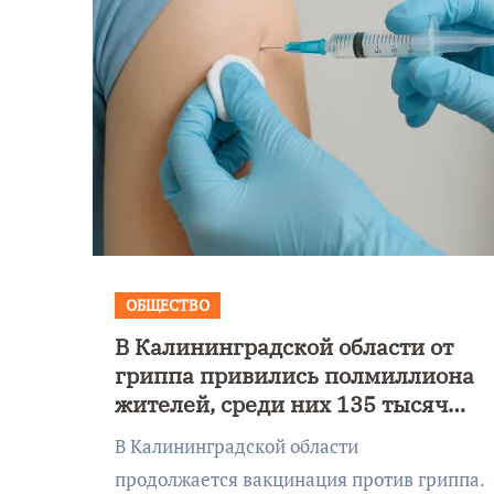
ОБЩЕСТВО
В Калининградской области от
Уникальное
гриппа привились полмиллиона
 День
северное сиян
жителей, среди них 135 тысяч
!
запечатлели н
детей
В Калининградской области
Балтикой
продолжается вакцинация против гриппа.