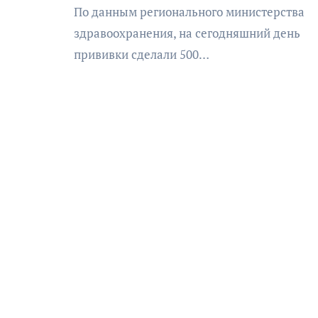
По данным регионального министерства
здравоохранения, на сегодняшний день
прививки сделали 500…
АФИША
КУЛЬТУРА
ОБЩЕСТВО
еский
Николай Патрушев
оведь в
поддержал проведение в
и»