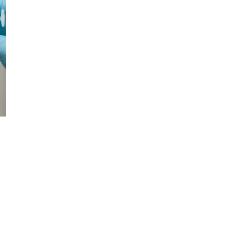
Фотокадры, как
ие
Калининград
ад
завалило после
снежного бурана