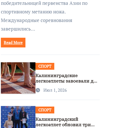
победительницей первенства Азии по
спортивному метанию ножа.
Международные соревнования
завершились…
Read More
СПОРТ
Калининградские
легкоатлеты завоевали две
бронзы на первенстве
Июл 1, 2026
России
СПОРТ
Калининградский
легкоатлет обновил три