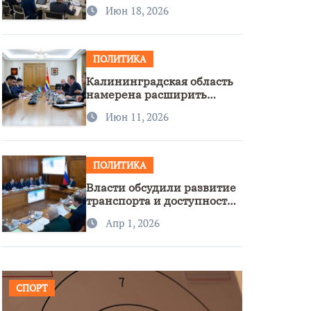
стратегии нацполитики
Июн 18, 2026
ПОЛИТИКА
Калининградская область
намерена расширить
сотрудничество с
Июн 11, 2026
Узбекистаном
ПОЛИТИКА
Власти обсудили развитие
транспорта и доступность
региона
Апр 1, 2026
СПОРТ