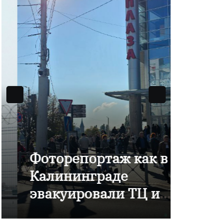
Фоторепортаж как в
В Ка
Калининграде
отме
эвакуировали ТЦ из-
комп
за сообщения о
Янта